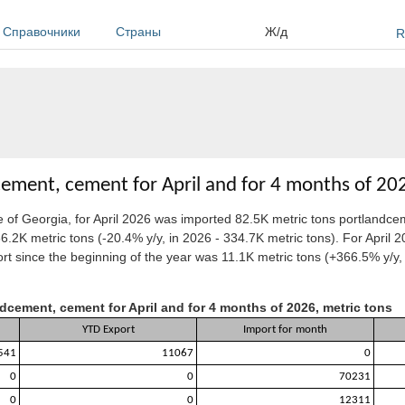
Справочники
Страны
Ж/д
R
cement, cement for April and for 4 months of 20
e of Georgia,
for April 2026 was imported 82.5K metric tons portlandc
6.2K metric tons (-20.4% y/y, in 2026 - 334.7K metric tons). For April
 since the beginning of the year was 11.1K metric tons (+366.5% y/y, 
dcement, cement for April and for 4 months of 2026, metric tons
YTD Export
Import for month
541
11067
0
0
0
70231
0
0
12311