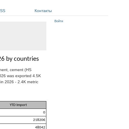
SS
Контакты
Войти
26 by countries
ement, cement (HS
 2026 was exported 4.5K
in 2026 - 2.4K metric
YTD Import
0
218206
48042