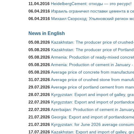
11.04.2016
HeidelbergCement: отходы — это ресурс!
06.04.2016
Израиль ограничил поставки цемента в се
06.04.2016
Михаил Скороход: Ульяновский регион мо
News in English
05.08.2026
Kazakhstan: The producer price of crushed
05.08.2026
Kazakhstan: The producer price of Portland
05.08.2026
Armenia: Production of ready-mixed concret
05.08.2026
Armenia: Production of cement in January -
05.08.2026
Average price of concrete from manufacture
31.07.2026
Average price of crushed stone from manufa
29.07.2026
Average price of portland cement from manu
28.07.2026
Kyrgyzstan: Export and import of galley, gra
22.07.2026
Kyrgyzstan: Export and import of portlandce
22.07.2026
Azerbaijan: Production of cement in Janua
21.07.2026
Georgia: Export and import of portlandceme
21.07.2026
Kyrgyzstan: for June 2026 average consum
17.07.2026
Kazakhstan: Export and import of galley, gr