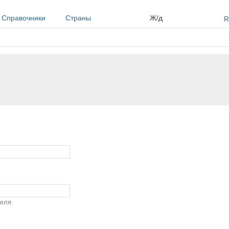
Справочники
Страны
Ж/д
R
еля.