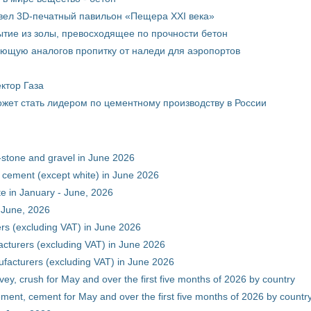
вел 3D-печатный павильон «Пещера XXI века»
тие из золы, превосходящее по прочности бетон
ющую аналогов пропитку от наледи для аэропортов
ктор Газа
жет стать лидером по цементному производству в России
-stone and gravel in June 2026
 cement (except white) in June 2026
e in January - June, 2026
 June, 2026
rs (excluding VAT) in June 2026
cturers (excluding VAT) in June 2026
facturers (excluding VAT) in June 2026
vey, crush for May and over the first five months of 2026 by country
ment, cement for May and over the first five months of 2026 by countr