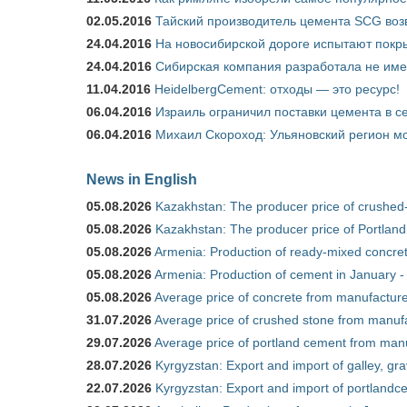
02.05.2016
Тайский производитель цемента SCG воз
24.04.2016
На новосибирской дороге испытают покры
24.04.2016
Сибирская компания разработала не име
11.04.2016
HeidelbergCement: отходы — это ресурс!
06.04.2016
Израиль ограничил поставки цемента в се
06.04.2016
Михаил Скороход: Ульяновский регион мо
News in English
05.08.2026
Kazakhstan: The producer price of crushed
05.08.2026
Kazakhstan: The producer price of Portland
05.08.2026
Armenia: Production of ready-mixed concret
05.08.2026
Armenia: Production of cement in January -
05.08.2026
Average price of concrete from manufacture
31.07.2026
Average price of crushed stone from manufa
29.07.2026
Average price of portland cement from manu
28.07.2026
Kyrgyzstan: Export and import of galley, gra
22.07.2026
Kyrgyzstan: Export and import of portlandce