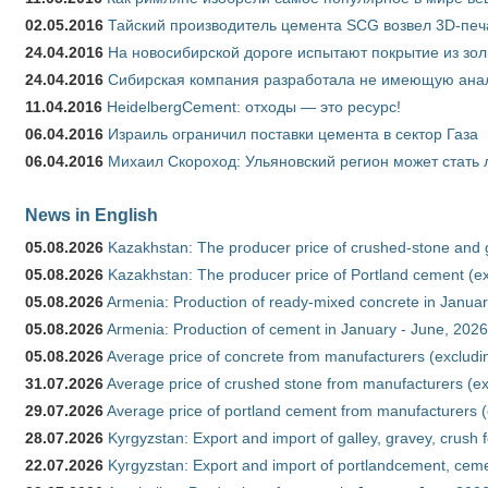
02.05.2016
Тайский производитель цемента SCG возвел 3D-печ
24.04.2016
На новосибирской дороге испытают покрытие из зо
24.04.2016
Сибирская компания разработала не имеющую анало
11.04.2016
HeidelbergCement: отходы — это ресурс!
06.04.2016
Израиль ограничил поставки цемента в сектор Газа
06.04.2016
Михаил Скороход: Ульяновский регион может стать 
News in English
05.08.2026
Kazakhstan: The producer price of crushed-stone and 
05.08.2026
Kazakhstan: The producer price of Portland cement (ex
05.08.2026
Armenia: Production of ready-mixed concrete in Januar
05.08.2026
Armenia: Production of cement in January - June, 2026
05.08.2026
Average price of concrete from manufacturers (excludi
31.07.2026
Average price of crushed stone from manufacturers (e
29.07.2026
Average price of portland cement from manufacturers 
28.07.2026
Kyrgyzstan: Export and import of galley, gravey, crush 
22.07.2026
Kyrgyzstan: Export and import of portlandcement, cemen