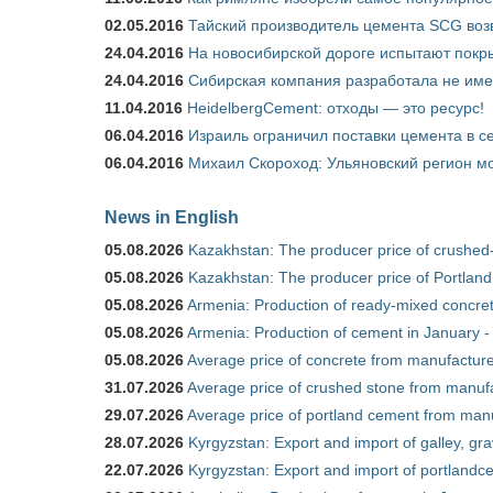
02.05.2016
Тайский производитель цемента SCG воз
24.04.2016
На новосибирской дороге испытают покры
24.04.2016
Сибирская компания разработала не име
11.04.2016
HeidelbergCement: отходы — это ресурс!
06.04.2016
Израиль ограничил поставки цемента в се
06.04.2016
Михаил Скороход: Ульяновский регион мо
News in English
05.08.2026
Kazakhstan: The producer price of crushed
05.08.2026
Kazakhstan: The producer price of Portland
05.08.2026
Armenia: Production of ready-mixed concret
05.08.2026
Armenia: Production of cement in January -
05.08.2026
Average price of concrete from manufacture
31.07.2026
Average price of crushed stone from manufa
29.07.2026
Average price of portland cement from manu
28.07.2026
Kyrgyzstan: Export and import of galley, gra
22.07.2026
Kyrgyzstan: Export and import of portlandce