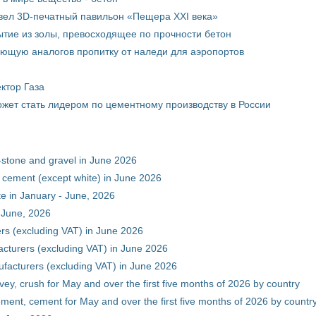
вел 3D-печатный павильон «Пещера XXI века»
тие из золы, превосходящее по прочности бетон
ющую аналогов пропитку от наледи для аэропортов
ктор Газа
жет стать лидером по цементному производству в России
-stone and gravel in June 2026
 cement (except white) in June 2026
e in January - June, 2026
 June, 2026
rs (excluding VAT) in June 2026
cturers (excluding VAT) in June 2026
facturers (excluding VAT) in June 2026
vey, crush for May and over the first five months of 2026 by country
ment, cement for May and over the first five months of 2026 by countr