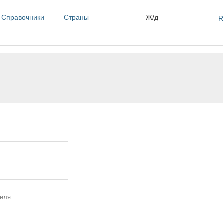
Справочники
Страны
Ж/д
R
еля.