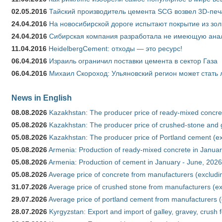
02.05.2016
Тайский производитель цемента SCG возвел 3D-печ
24.04.2016
На новосибирской дороге испытают покрытие из зо
24.04.2016
Сибирская компания разработала не имеющую анало
11.04.2016
HeidelbergCement: отходы — это ресурс!
06.04.2016
Израиль ограничил поставки цемента в сектор Газа
06.04.2016
Михаил Скороход: Ульяновский регион может стать 
News in English
08.08.2026
Kazakhstan: The producer price of ready-mixed concret
05.08.2026
Kazakhstan: The producer price of crushed-stone and g
05.08.2026
Kazakhstan: The producer price of Portland cement (ex
05.08.2026
Armenia: Production of ready-mixed concrete in Januar
05.08.2026
Armenia: Production of cement in January - June, 2026
05.08.2026
Average price of concrete from manufacturers (excludi
31.07.2026
Average price of crushed stone from manufacturers (e
29.07.2026
Average price of portland cement from manufacturers 
28.07.2026
Kyrgyzstan: Export and import of galley, gravey, crush 