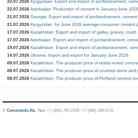
22.07.2026
Kyrgyzstan: Export and import of portlandcement, cemen
22.07.2026
Azerbaijan: Production of cement in January-June 202
21.07.2026
Georgia: Export and import of portlandcement, cement 
21.07.2026
Kyrgyzstan: for June 2026 average consumer cement 
17.07.2026
Kazakhstan: Export and import of galley, gravey, crush
17.07.2026
Azerbaijan: Export and import of portlandcement, cemen
15.07.2026
Kazakhstan: Export and import of portlandcement, cem
14.07.2026
Ukraine: Import and export for January-June 2026
09.07.2026
Kazakhstan: The producer price of ready-mixed concre
08.07.2026
Kazakhstan: The producer price of crushed-stone and 
08.07.2026
Kazakhstan: The producer price of Portland cement (ex
©
Cementinfo.Ru
.
Тел:
+7 (495) 760-2509, +7 (499) 394-6731