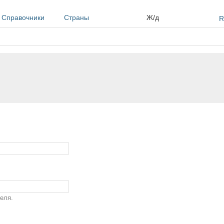
Справочники
Страны
Ж/д
R
еля.