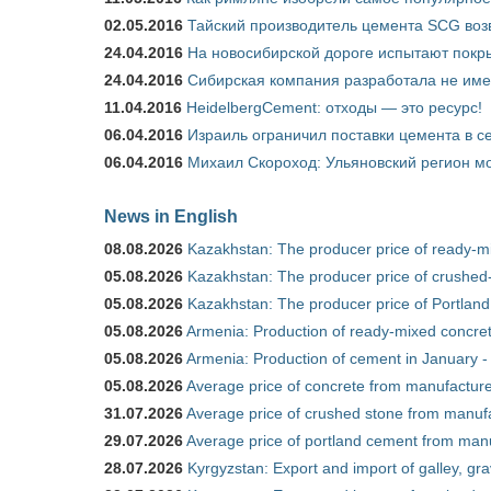
02.05.2016
Тайский производитель цемента SCG воз
24.04.2016
На новосибирской дороге испытают покры
24.04.2016
Сибирская компания разработала не име
11.04.2016
HeidelbergCement: отходы — это ресурс!
06.04.2016
Израиль ограничил поставки цемента в се
06.04.2016
Михаил Скороход: Ульяновский регион мо
News in English
08.08.2026
Kazakhstan: The producer price of ready-mi
05.08.2026
Kazakhstan: The producer price of crushed-
05.08.2026
Kazakhstan: The producer price of Portland
05.08.2026
Armenia: Production of ready-mixed concret
05.08.2026
Armenia: Production of cement in January -
05.08.2026
Average price of concrete from manufacture
31.07.2026
Average price of crushed stone from manufa
29.07.2026
Average price of portland cement from manu
28.07.2026
Kyrgyzstan: Export and import of galley, gra