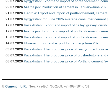
22.07.2026
Kyrgyzstan: Export and import of portlandcement, cemen
22.07.2026
Azerbaijan: Production of cement in January-June 202
21.07.2026
Georgia: Export and import of portlandcement, cement 
21.07.2026
Kyrgyzstan: for June 2026 average consumer cement 
17.07.2026
Kazakhstan: Export and import of galley, gravey, crush
17.07.2026
Azerbaijan: Export and import of portlandcement, cemen
15.07.2026
Kazakhstan: Export and import of portlandcement, cem
14.07.2026
Ukraine: Import and export for January-June 2026
09.07.2026
Kazakhstan: The producer price of ready-mixed concre
08.07.2026
Kazakhstan: The producer price of crushed-stone and 
08.07.2026
Kazakhstan: The producer price of Portland cement (ex
©
Cementinfo.Ru
.
Тел:
+7 (495) 760-2509, +7 (499) 394-6731