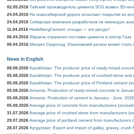
02.05.2016
Тайский производитель цемента SCG возвел 3D-печ
24.04.2016
На новосибирской дороге испытают покрытие из зо
24.04.2016
Сибирская компания разработала не имеющую анало
11.04.2016
HeidelbergCement: отходы — это ресурс!
06.04.2016
Израиль ограничил поставки цемента в сектор Газа
06.04.2016
Михаил Скороход: Ульяновский регион может стать 
News in English
08.08.2026
Kazakhstan: The producer price of ready-mixed concret
05.08.2026
Kazakhstan: The producer price of crushed-stone and g
05.08.2026
Kazakhstan: The producer price of Portland cement (ex
05.08.2026
Armenia: Production of ready-mixed concrete in Januar
05.08.2026
Armenia: Production of cement in January - June, 2026
05.08.2026
Average price of concrete from manufacturers (excludi
31.07.2026
Average price of crushed stone from manufacturers (e
29.07.2026
Average price of portland cement from manufacturers 
28.07.2026
Kyrgyzstan: Export and import of galley, gravey, crush 