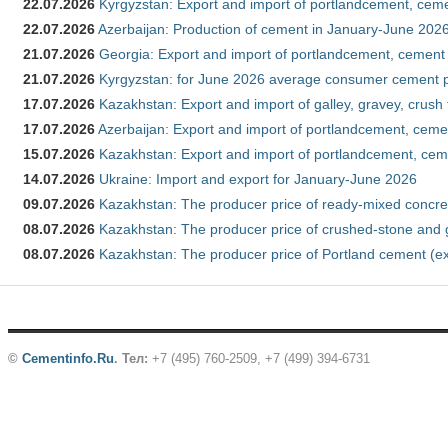
22.07.2026
Kyrgyzstan: Export and import of portlandcement, cemen
22.07.2026
Azerbaijan: Production of cement in January-June 202
21.07.2026
Georgia: Export and import of portlandcement, cement 
21.07.2026
Kyrgyzstan: for June 2026 average consumer cement 
17.07.2026
Kazakhstan: Export and import of galley, gravey, crush
17.07.2026
Azerbaijan: Export and import of portlandcement, cemen
15.07.2026
Kazakhstan: Export and import of portlandcement, cem
14.07.2026
Ukraine: Import and export for January-June 2026
09.07.2026
Kazakhstan: The producer price of ready-mixed concre
08.07.2026
Kazakhstan: The producer price of crushed-stone and 
08.07.2026
Kazakhstan: The producer price of Portland cement (ex
©
Cementinfo.Ru
.
Тел:
+7 (495) 760-2509, +7 (499) 394-6731