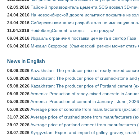
02.05.2016
Тайский производитель цемента SCG возвел 3D-печ
24.04.2016
На новосибирской дороге испытают покрытие из зо
24.04.2016
Сибирская компания разработала не имеющую анало
11.04.2016
HeidelbergCement: отходы — это ресурс!
06.04.2016
Израиль ограничил поставки цемента в сектор Газа
06.04.2016
Михаил Скороход: Ульяновский регион может стать 
News in English
08.08.2026
Kazakhstan: The producer price of ready-mixed concret
05.08.2026
Kazakhstan: The producer price of crushed-stone and g
05.08.2026
Kazakhstan: The producer price of Portland cement (ex
05.08.2026
Armenia: Production of ready-mixed concrete in Januar
05.08.2026
Armenia: Production of cement in January - June, 2026
05.08.2026
Average price of concrete from manufacturers (excludi
31.07.2026
Average price of crushed stone from manufacturers (e
29.07.2026
Average price of portland cement from manufacturers 
28.07.2026
Kyrgyzstan: Export and import of galley, gravey, crush 