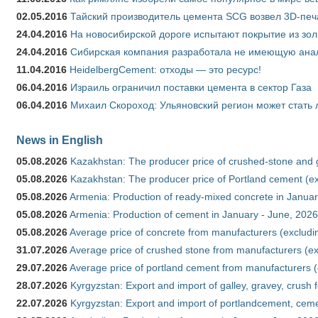
02.05.2016
Тайский производитель цемента SCG возвел 3D-печ
24.04.2016
На новосибирской дороге испытают покрытие из зо
24.04.2016
Сибирская компания разработала не имеющую анало
11.04.2016
HeidelbergCement: отходы — это ресурс!
06.04.2016
Израиль ограничил поставки цемента в сектор Газа
06.04.2016
Михаил Скороход: Ульяновский регион может стать 
News in English
05.08.2026
Kazakhstan: The producer price of crushed-stone and 
05.08.2026
Kazakhstan: The producer price of Portland cement (ex
05.08.2026
Armenia: Production of ready-mixed concrete in Januar
05.08.2026
Armenia: Production of cement in January - June, 2026
05.08.2026
Average price of concrete from manufacturers (excludi
31.07.2026
Average price of crushed stone from manufacturers (e
29.07.2026
Average price of portland cement from manufacturers 
28.07.2026
Kyrgyzstan: Export and import of galley, gravey, crush 
22.07.2026
Kyrgyzstan: Export and import of portlandcement, cemen