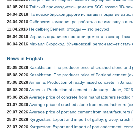
02.05.2016
Тайский производитель цемента SCG возвел 3D-печ
24.04.2016
На новосибирской дороге испытают покрытие из зо
24.04.2016
Сибирская компания разработала не имеющую анало
11.04.2016
HeidelbergCement: отходы — это ресурс!
06.04.2016
Израиль ограничил поставки цемента в сектор Газа
06.04.2016
Михаил Скороход: Ульяновский регион может стать 
News in English
05.08.2026
Kazakhstan: The producer price of crushed-stone and 
05.08.2026
Kazakhstan: The producer price of Portland cement (ex
05.08.2026
Armenia: Production of ready-mixed concrete in Januar
05.08.2026
Armenia: Production of cement in January - June, 2026
05.08.2026
Average price of concrete from manufacturers (excludi
31.07.2026
Average price of crushed stone from manufacturers (e
29.07.2026
Average price of portland cement from manufacturers 
28.07.2026
Kyrgyzstan: Export and import of galley, gravey, crush 
22.07.2026
Kyrgyzstan: Export and import of portlandcement, cemen