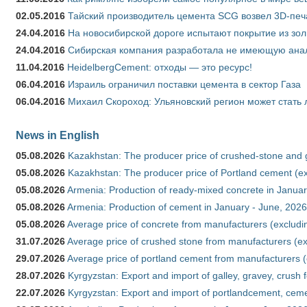
02.05.2016
Тайский производитель цемента SCG возвел 3D-печ
24.04.2016
На новосибирской дороге испытают покрытие из зо
24.04.2016
Сибирская компания разработала не имеющую анало
11.04.2016
HeidelbergCement: отходы — это ресурс!
06.04.2016
Израиль ограничил поставки цемента в сектор Газа
06.04.2016
Михаил Скороход: Ульяновский регион может стать 
News in English
05.08.2026
Kazakhstan: The producer price of crushed-stone and 
05.08.2026
Kazakhstan: The producer price of Portland cement (ex
05.08.2026
Armenia: Production of ready-mixed concrete in Januar
05.08.2026
Armenia: Production of cement in January - June, 2026
05.08.2026
Average price of concrete from manufacturers (excludi
31.07.2026
Average price of crushed stone from manufacturers (e
29.07.2026
Average price of portland cement from manufacturers 
28.07.2026
Kyrgyzstan: Export and import of galley, gravey, crush 
22.07.2026
Kyrgyzstan: Export and import of portlandcement, cemen