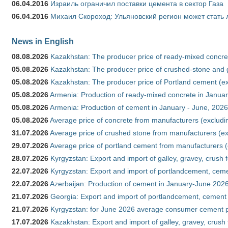
06.04.2016
Израиль ограничил поставки цемента в сектор Газа
06.04.2016
Михаил Скороход: Ульяновский регион может стать 
News in English
08.08.2026
Kazakhstan: The producer price of ready-mixed concret
05.08.2026
Kazakhstan: The producer price of crushed-stone and g
05.08.2026
Kazakhstan: The producer price of Portland cement (ex
05.08.2026
Armenia: Production of ready-mixed concrete in Januar
05.08.2026
Armenia: Production of cement in January - June, 2026
05.08.2026
Average price of concrete from manufacturers (excludi
31.07.2026
Average price of crushed stone from manufacturers (e
29.07.2026
Average price of portland cement from manufacturers 
28.07.2026
Kyrgyzstan: Export and import of galley, gravey, crush 
22.07.2026
Kyrgyzstan: Export and import of portlandcement, cemen
22.07.2026
Azerbaijan: Production of cement in January-June 202
21.07.2026
Georgia: Export and import of portlandcement, cement 
21.07.2026
Kyrgyzstan: for June 2026 average consumer cement 
17.07.2026
Kazakhstan: Export and import of galley, gravey, crush