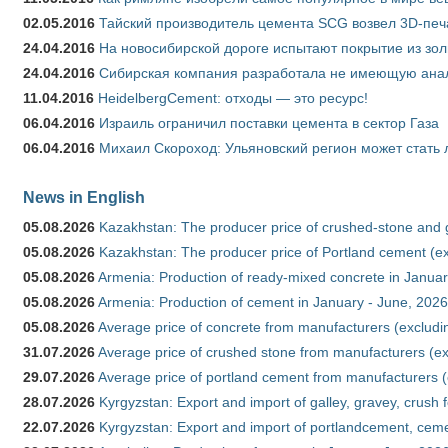
02.05.2016
Тайский производитель цемента SCG возвел 3D-печ
24.04.2016
На новосибирской дороге испытают покрытие из зо
24.04.2016
Сибирская компания разработала не имеющую анало
11.04.2016
HeidelbergCement: отходы — это ресурс!
06.04.2016
Израиль ограничил поставки цемента в сектор Газа
06.04.2016
Михаил Скороход: Ульяновский регион может стать 
News in English
05.08.2026
Kazakhstan: The producer price of crushed-stone and 
05.08.2026
Kazakhstan: The producer price of Portland cement (ex
05.08.2026
Armenia: Production of ready-mixed concrete in Januar
05.08.2026
Armenia: Production of cement in January - June, 2026
05.08.2026
Average price of concrete from manufacturers (excludi
31.07.2026
Average price of crushed stone from manufacturers (e
29.07.2026
Average price of portland cement from manufacturers 
28.07.2026
Kyrgyzstan: Export and import of galley, gravey, crush 
22.07.2026
Kyrgyzstan: Export and import of portlandcement, cemen