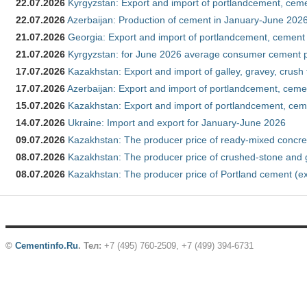
22.07.2026
Kyrgyzstan: Export and import of portlandcement, cemen
22.07.2026
Azerbaijan: Production of cement in January-June 202
21.07.2026
Georgia: Export and import of portlandcement, cement 
21.07.2026
Kyrgyzstan: for June 2026 average consumer cement 
17.07.2026
Kazakhstan: Export and import of galley, gravey, crush
17.07.2026
Azerbaijan: Export and import of portlandcement, cemen
15.07.2026
Kazakhstan: Export and import of portlandcement, cem
14.07.2026
Ukraine: Import and export for January-June 2026
09.07.2026
Kazakhstan: The producer price of ready-mixed concre
08.07.2026
Kazakhstan: The producer price of crushed-stone and 
08.07.2026
Kazakhstan: The producer price of Portland cement (ex
©
Cementinfo.Ru
.
Тел:
+7 (495) 760-2509, +7 (499) 394-6731