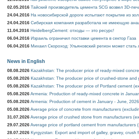
02.05.2016
Тайский производитель цемента SCG возвел 3D-печ
24.04.2016
На новосибирской дороге испытают покрытие из зо
24.04.2016
Сибирская компания разработала не имеющую анало
11.04.2016
HeidelbergCement: отходы — это ресурс!
06.04.2016
Израиль ограничил поставки цемента в сектор Газа
06.04.2016
Михаил Скороход: Ульяновский регион может стать 
News in English
08.08.2026
Kazakhstan: The producer price of ready-mixed concret
05.08.2026
Kazakhstan: The producer price of crushed-stone and g
05.08.2026
Kazakhstan: The producer price of Portland cement (ex
05.08.2026
Armenia: Production of ready-mixed concrete in Januar
05.08.2026
Armenia: Production of cement in January - June, 2026
05.08.2026
Average price of concrete from manufacturers (excludi
31.07.2026
Average price of crushed stone from manufacturers (e
29.07.2026
Average price of portland cement from manufacturers 
28.07.2026
Kyrgyzstan: Export and import of galley, gravey, crush 