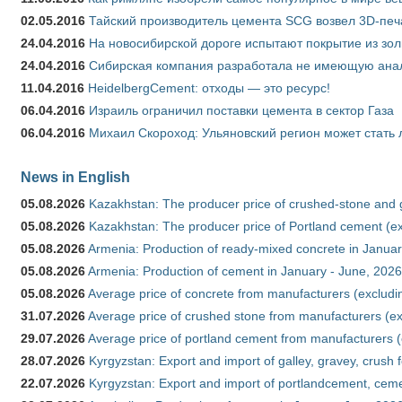
02.05.2016
Тайский производитель цемента SCG возвел 3D-печ
24.04.2016
На новосибирской дороге испытают покрытие из зо
24.04.2016
Сибирская компания разработала не имеющую анало
11.04.2016
HeidelbergCement: отходы — это ресурс!
06.04.2016
Израиль ограничил поставки цемента в сектор Газа
06.04.2016
Михаил Скороход: Ульяновский регион может стать 
News in English
05.08.2026
Kazakhstan: The producer price of crushed-stone and 
05.08.2026
Kazakhstan: The producer price of Portland cement (ex
05.08.2026
Armenia: Production of ready-mixed concrete in Januar
05.08.2026
Armenia: Production of cement in January - June, 2026
05.08.2026
Average price of concrete from manufacturers (excludi
31.07.2026
Average price of crushed stone from manufacturers (e
29.07.2026
Average price of portland cement from manufacturers 
28.07.2026
Kyrgyzstan: Export and import of galley, gravey, crush 
22.07.2026
Kyrgyzstan: Export and import of portlandcement, cemen