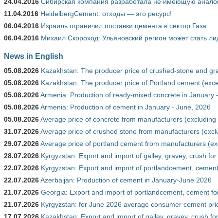
24.04.2016
Сибирская компания разработала не имеющую аналого
11.04.2016
HeidelbergCement: отходы — это ресурс!
06.04.2016
Израиль ограничил поставки цемента в сектор Газа
06.04.2016
Михаил Скороход: Ульяновский регион может стать ли
News in English
05.08.2026
Kazakhstan: The producer price of crushed-stone and gr
05.08.2026
Kazakhstan: The producer price of Portland cement (exce
05.08.2026
Armenia: Production of ready-mixed concrete in January 
05.08.2026
Armenia: Production of cement in January - June, 2026
05.08.2026
Average price of concrete from manufacturers (excluding
31.07.2026
Average price of crushed stone from manufacturers (excl
29.07.2026
Average price of portland cement from manufacturers (ex
28.07.2026
Kyrgyzstan: Export and import of galley, gravey, crush for
22.07.2026
Kyrgyzstan: Export and import of portlandcement, cement 
22.07.2026
Azerbaijan: Production of cement in January-June 2026
21.07.2026
Georgia: Export and import of portlandcement, cement fo
21.07.2026
Kyrgyzstan: for June 2026 average consumer cement pri
17.07.2026
Kazakhstan: Export and import of galley, gravey, crush f