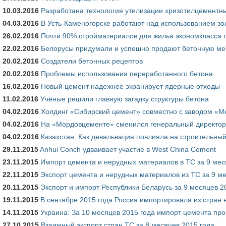
10.03.2016
Разработана технология утилизации хризотилцементн
04.03.2016
В Усть-Каменогорске работают над использованием зо
26.02.2016
Почти 90% стройматериалов для жилья экономкласса п
22.02.2016
Белорусы придумали и успешно продают бетонную ме
20.02.2016
Создатели бетонных рецептов
20.02.2016
Проблемы использования переработанного бетона
16.02.2016
Новый цемент надежнее экранирует ядерные отходы
11.02.2016
Учёные решили главную загадку структуры бетона
04.02.2016
Холдинг «Сибирский цемент» совместно с заводом «М
04.02.2016
На «Мордовцементе» сменился генеральный директор:
04.02.2016
Казахстан: Как девальвация повлияла на строительны
29.11.2015
Anhui Conch удваивает участие в West China Cement
23.11.2015
Импорт цемента и нерудных материалов в ТС за 9 мес
22.11.2015
Экспорт цемента и нерудных материалов из ТС за 9 ме
20.11.2015
Экспорт и импорт Республики Беларусь за 9 месяцев 2
19.11.2015
В сентябре 2015 года Россия импортировала из стран 
14.11.2015
Украина: За 10 месяцев 2015 года импорт цемента про
27.10.2015
Взаимный экспорт стран ТС за 8 месяцев 2015 года