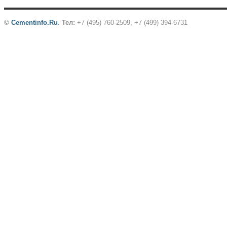
©
Cementinfo.Ru
.
Тел:
+7 (495) 760-2509, +7 (499) 394-6731