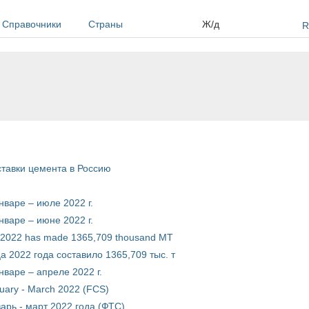
Справочники
Страны
Ж/д
R
тавки цемента в Россию
варе – июле 2022 г.
варе – июне 2022 г.
of 2022 has made 1365,709 thousand MT
а 2022 года составило 1365,709 тыс. т
варе – апреле 2022 г.
nuary - March 2022 (FCS)
арь - март 2022 года (ФТС)