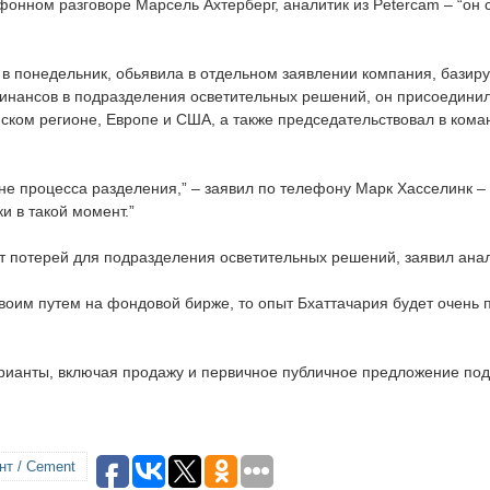
фонном разговоре Марсель Ахтерберг, аналитик из Petercam – “он 
s в понедельник, обьявила в отдельном заявлении компания, бази
инансов в подразделения осветительных решений, он присоединил
нском регионе, Европе и США, а также председательствовал в кома
дине процесса разделения,” – заявил по телефону Марк Хасселинк –
и в такой момент.”
ет потерей для подразделения осветительных решений, заявил ана
оим путем на фондовой бирже, то опыт Бхаттачария будет очень по
варианты, включая продажу и первичное публичное предложение по
нт / Cement