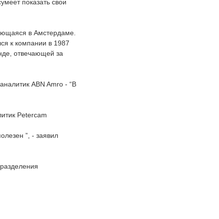
сумеет показать свои
рующаяся в Амстердаме.
ся к компании в 1987
нде, отвечающей за
 аналитик ABN Amro - “В
литик Petercam
лезен ”, - заявил
дразделения