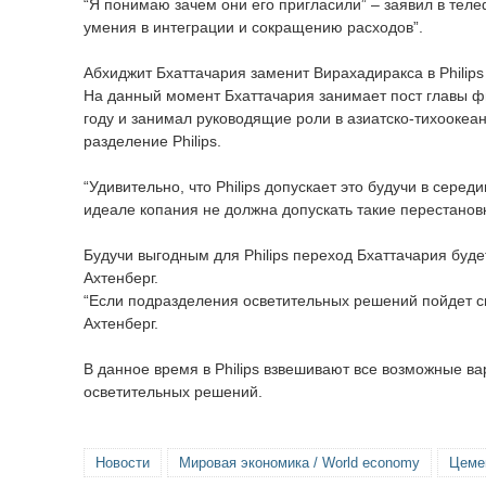
“Я понимаю зачем они его пригласили” – заявил в теле
умения в интеграции и сокращению расходов”.
Абхиджит Бхаттачария заменит Вирахадиракса в Philip
На данный момент Бхаттачария занимает пост главы ф
году и занимал руководящие роли в азиатско-тихоокеа
разделение Philips.
“Удивительно, что Philips допускает это будучи в сере
идеале копания не должна допускать такие перестановк
Будучи выгодным для Philips переход Бхаттачария буд
Ахтенберг.
“Если подразделения осветительных решений пойдет св
Ахтенберг.
В данное время в Philips взвешивают все возможные 
осветительных решений.
Новости
Мировая экономика / World economy
Цеме