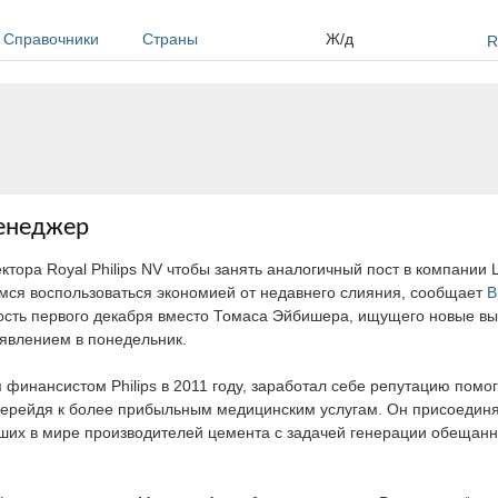
Справочники
Страны
Ж/д
R
менеджер
ора Royal Philips NV чтобы занять аналогичный пост в компании La
мся воспользоваться экономией от недавнего слияния, сообщает
B
ость первого декабря вместо Томаса Эйбишера, ищущего новые вы
аявлением в понедельник.
 финансистом Philips в 2011 году, заработал себе репутацию пом
ерейдя к более прибыльным медицинским услугам. Он присоединя
ших в мире производителей цемента с задачей генерации обещанн