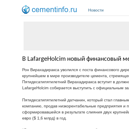
Перейти к основному содержанию
Новости
В LafargeHolcim новый финансовый 
Рон Вирахадиракса уволился с поста финансового директ
крупнейшем в мире производителе цемента, стремяще
Пятидесатипятилетний Вирахадиракса вступит в должн
LafargeHolcim собирается выступить с официальным з
Пятидесатипятилетний датчанин, который стал главным
компанию, продав низкорентабельные предприятия и п
сформировавшейся в результате слияния двух крупней
евро ($ 1,6 млрд) в год.