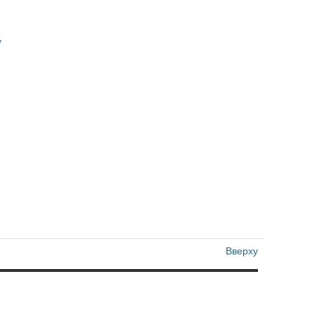
y
Вверху