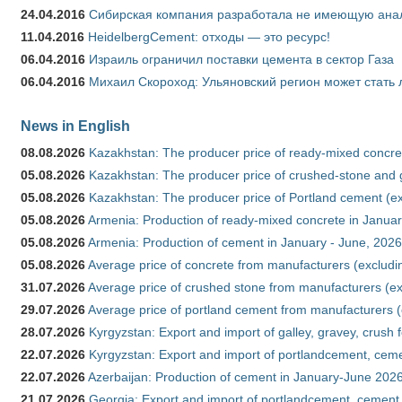
24.04.2016
Сибирская компания разработала не имеющую анало
11.04.2016
HeidelbergCement: отходы — это ресурс!
06.04.2016
Израиль ограничил поставки цемента в сектор Газа
06.04.2016
Михаил Скороход: Ульяновский регион может стать 
News in English
08.08.2026
Kazakhstan: The producer price of ready-mixed concret
05.08.2026
Kazakhstan: The producer price of crushed-stone and g
05.08.2026
Kazakhstan: The producer price of Portland cement (ex
05.08.2026
Armenia: Production of ready-mixed concrete in Januar
05.08.2026
Armenia: Production of cement in January - June, 2026
05.08.2026
Average price of concrete from manufacturers (excludi
31.07.2026
Average price of crushed stone from manufacturers (e
29.07.2026
Average price of portland cement from manufacturers 
28.07.2026
Kyrgyzstan: Export and import of galley, gravey, crush 
22.07.2026
Kyrgyzstan: Export and import of portlandcement, cemen
22.07.2026
Azerbaijan: Production of cement in January-June 202
21.07.2026
Georgia: Export and import of portlandcement, cement 