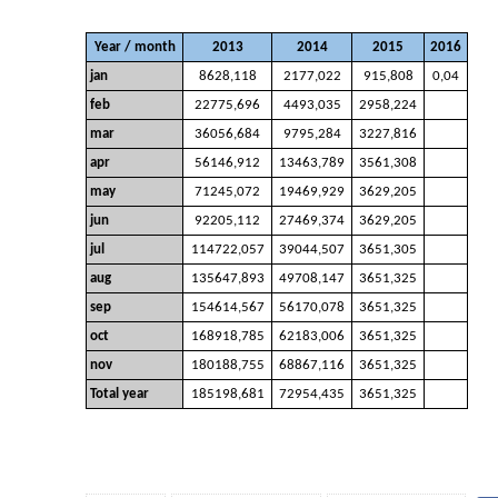
Year / month
2013
2014
2015
2016
jan
8628,118
2177,022
915,808
0,04
feb
22775,696
4493,035
2958,224
mar
36056,684
9795,284
3227,816
apr
56146,912
13463,789
3561,308
may
71245,072
19469,929
3629,205
jun
92205,112
27469,374
3629,205
jul
114722,057
39044,507
3651,305
aug
135647,893
49708,147
3651,325
sep
154614,567
56170,078
3651,325
oct
168918,785
62183,006
3651,325
nov
180188,755
68867,116
3651,325
Total year
185198,681
72954,435
3651,325