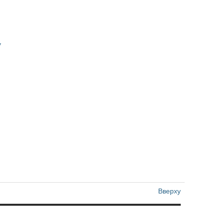
y
Вверху