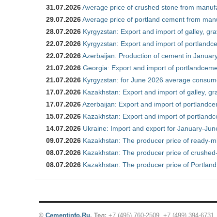
31.07.2026
Average price of crushed stone from manufa
29.07.2026
Average price of portland cement from manu
28.07.2026
Kyrgyzstan: Export and import of galley, gra
22.07.2026
Kyrgyzstan: Export and import of portlandce
22.07.2026
Azerbaijan: Production of cement in Janua
21.07.2026
Georgia: Export and import of portlandceme
21.07.2026
Kyrgyzstan: for June 2026 average consum
17.07.2026
Kazakhstan: Export and import of galley, gr
17.07.2026
Azerbaijan: Export and import of portlandce
15.07.2026
Kazakhstan: Export and import of portlandc
14.07.2026
Ukraine: Import and export for January-Ju
09.07.2026
Kazakhstan: The producer price of ready-m
08.07.2026
Kazakhstan: The producer price of crushed
08.07.2026
Kazakhstan: The producer price of Portland
©
Cementinfo.Ru
.
Тел:
+7 (495) 760-2509, +7 (499) 394-6731