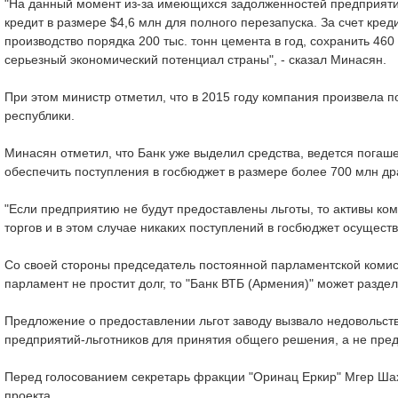
"На данный момент из-за имеющихся задолженностей предприятие 
кредит в размере $4,6 млн для полного перезапуска. За счет кре
производство порядка 200 тыс. тонн цемента в год, сохранить 46
серьезный экономический потенциал страны", - сказал Минасян.
При этом министр отметил, что в 2015 году компания произвела п
республики.
Минасян отметил, что Банк уже выделил средства, ведется погаш
обеспечить поступления в госбюджет в размере более 700 млн д
"Если предприятию не будут предоставлены льготы, то активы ко
торгов и в этом случае никаких поступлений в госбюджет осуществ
Со своей стороны председатель постоянной парламентской комис
парламент не простит долг, то "Банк ВТБ (Армения)" может разде
Предложение о предоставлении льгот заводу вызвало недовольство
предприятий-льготников для принятия общего решения, а не пред
Перед голосованием секретарь фракции "Оринац Еркир" Мгер Шах
проекта.