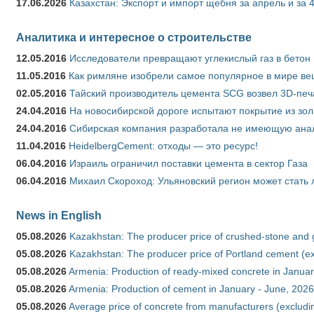
17.06.2026
Казахстан: Экспорт и импорт щебня за апрель и за 
Аналитика и интересное о строительстве
12.05.2016
Исследователи превращают углекислый газ в бетон
11.05.2016
Как римляне изобрели самое популярное в мире ве
02.05.2016
Тайский производитель цемента SCG возвел 3D-печ
24.04.2016
На новосибирской дороге испытают покрытие из зо
24.04.2016
Сибирская компания разработала не имеющую анало
11.04.2016
HeidelbergCement: отходы — это ресурс!
06.04.2016
Израиль ограничил поставки цемента в сектор Газа
06.04.2016
Михаил Скороход: Ульяновский регион может стать 
News in English
05.08.2026
Kazakhstan: The producer price of crushed-stone and 
05.08.2026
Kazakhstan: The producer price of Portland cement (ex
05.08.2026
Armenia: Production of ready-mixed concrete in Januar
05.08.2026
Armenia: Production of cement in January - June, 2026
05.08.2026
Average price of concrete from manufacturers (excludi