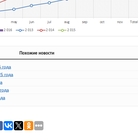
Похожие новости
 года
5 года
да
года
ода