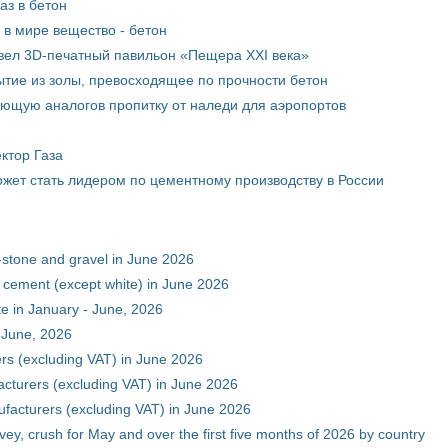
аз в бетон
в мире вещество - бетон
вел 3D-печатный павильон «Пещера XXI века»
тие из золы, превосходящее по прочности бетон
ющую аналогов пропитку от наледи для аэропортов
ктор Газа
жет стать лидером по цементному производству в России
-stone and gravel in June 2026
 cement (except white) in June 2026
e in January - June, 2026
 June, 2026
rs (excluding VAT) in June 2026
cturers (excluding VAT) in June 2026
facturers (excluding VAT) in June 2026
vey, crush for May and over the first five months of 2026 by country