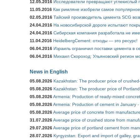
12.05.2016
Исследователи превращают углекислый г
11.05.2016
Как римляне изобрели самое популярное 
02.05.2016
Тайский производитель цемента SCG воз
24.04.2016
На новосибирской дороге испытают покры
24.04.2016
Сибирская компания разработала не име
11.04.2016
HeidelbergCement: отходы — это ресурс!
06.04.2016
Израиль ограничил поставки цемента в се
06.04.2016
Михаил Скороход: Ульяновский регион мо
News in English
05.08.2026
Kazakhstan: The producer price of crushed
05.08.2026
Kazakhstan: The producer price of Portland
05.08.2026
Armenia: Production of ready-mixed concret
05.08.2026
Armenia: Production of cement in January -
05.08.2026
Average price of concrete from manufacture
31.07.2026
Average price of crushed stone from manufa
29.07.2026
Average price of portland cement from manu
28.07.2026
Kyrgyzstan: Export and import of galley, gra