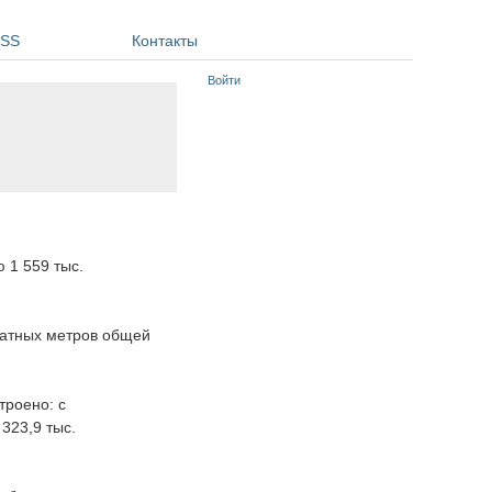
SS
Контакты
Войти
 1 559 тыс.
ратных метров общей
троено: с
323,9 тыс.