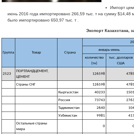
Импорт цеме
июнь 2016 года импортировано 266,59 тыс. т на сумму $14,48 м
было импортировано 650,97 тыс. т .
Экспорт Казахстана, з
20
январь-июнь
Группа
Товар
Страна
количество
тыс. долларов
(тн)
США
ПОРТЛАНДЦЕМЕНТ,
2523
126598
478
ЦЕМЕНТ
Страны СНГ
126598
478
Кыргызстан
40233
150
Россия
73743
276
Таджикистан
2640
10
Узбекистан
9981
41
Остальные страны
0
мира