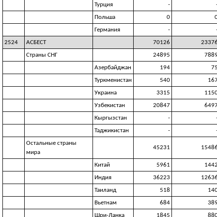
Турция
-
Польша
0
Германия
-
2524
АСБЕСТ
70126
2337
Страны СНГ
24895
788
Азербайджан
194
7
Туркменистан
540
16
Украина
3315
115
Узбекистан
20847
649
Кыргызстан
-
Таджикистан
-
Остальные страны
45231
1548
мира
Китай
5961
144
Индия
36223
1263
Таиланд
518
14
Вьетнам
684
38
Шри-Ланка
1845
88