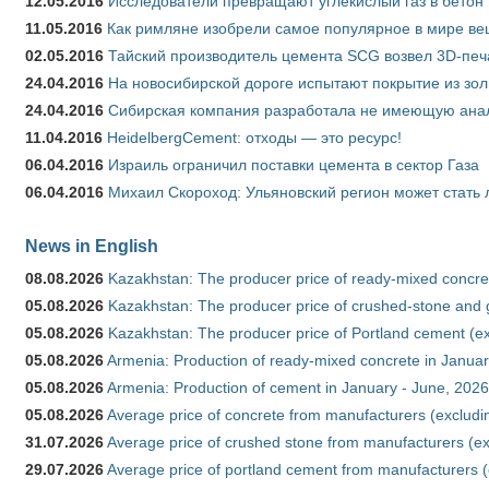
12.05.2016
Исследователи превращают углекислый газ в бетон
11.05.2016
Как римляне изобрели самое популярное в мире ве
02.05.2016
Тайский производитель цемента SCG возвел 3D-печ
24.04.2016
На новосибирской дороге испытают покрытие из зо
24.04.2016
Сибирская компания разработала не имеющую анало
11.04.2016
HeidelbergCement: отходы — это ресурс!
06.04.2016
Израиль ограничил поставки цемента в сектор Газа
06.04.2016
Михаил Скороход: Ульяновский регион может стать 
News in English
08.08.2026
Kazakhstan: The producer price of ready-mixed concret
05.08.2026
Kazakhstan: The producer price of crushed-stone and g
05.08.2026
Kazakhstan: The producer price of Portland cement (ex
05.08.2026
Armenia: Production of ready-mixed concrete in Januar
05.08.2026
Armenia: Production of cement in January - June, 2026
05.08.2026
Average price of concrete from manufacturers (excludi
31.07.2026
Average price of crushed stone from manufacturers (e
29.07.2026
Average price of portland cement from manufacturers 