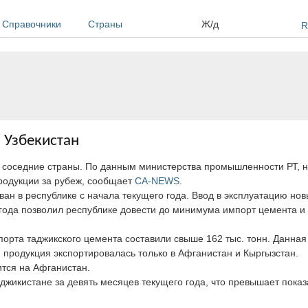
Справочники
Страны
Ж/д
R
 Узбекистан
 соседние страны. По данным министерства промышленности РТ, 
родукции за рубеж, сообщает
CA-NEWS
.
ван в республике с начала текущего года. Ввод в эксплуатацию но
года позволил республике довести до минимума импорт цемента и н
спорта таджикского цемента составили свыше 162 тыс. тонн. Данна
 продукция экспортировалась только в Афганистан и Кыргызстан.
тся на Афганистан.
джикистане за девять месяцев текущего года, что превышает показ