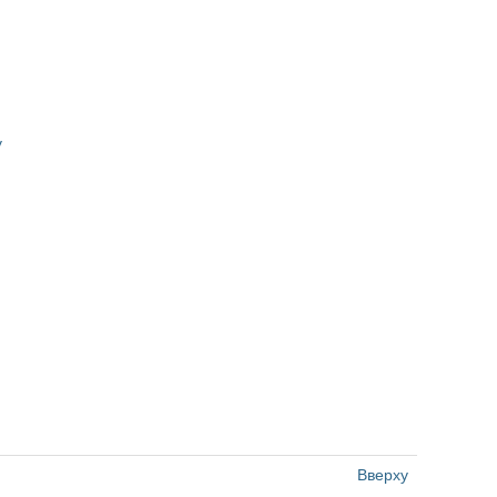
y
Вверху