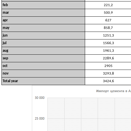
feb
221,2
mar
500,9
apr
627
may
858,7
jun
1251,3
jul
1566,3
aug
1961,3
sep
2289,6
oct
2905
nov
3293,8
Total year
3424,6