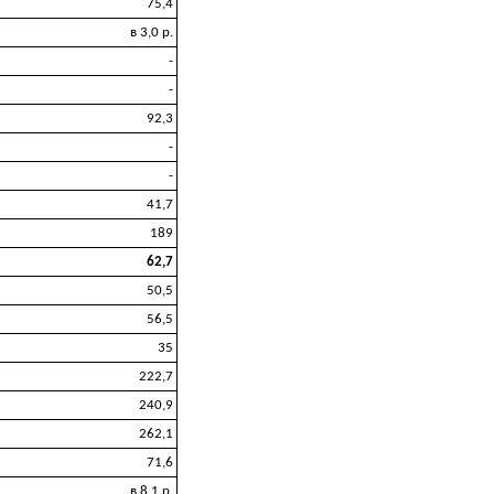
75,4
в 3,0 р.
-
-
92,3
-
-
41,7
189
62,7
50,5
56,5
35
222,7
240,9
262,1
71,6
в 8,1 р.