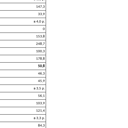
147,3
33,9
в 4,0 р.
0
153,8
248,7
100,3
178,8
50,8
46,3
45,9
в 3,5 р.
56,1
103,9
121,4
в 3,3 р.
84,3