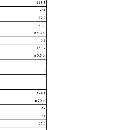
115,6
264
79,2
73,8
в 4,3 р.
0,2
165,9
в 3,5 р.
-
-
-
-
124,1
в 70 р.
47
51
56,3