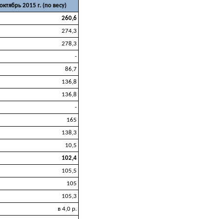
 октябрь 2015 г. (по весу)
260,6
274,3
278,3
-
86,7
136,8
136,8
-
165
138,3
10,5
102,4
105,5
105
105,3
в 4,0 р.