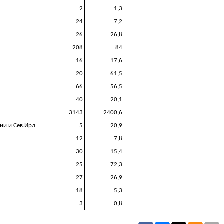
2
1,3
24
7,2
26
26,8
208
84
16
17,6
20
61,5
66
56,5
40
20,1
3143
2400,6
ии и Сев.Ирл
5
20,9
12
7,8
30
15,4
25
72,3
27
26,9
18
5,3
3
0,8