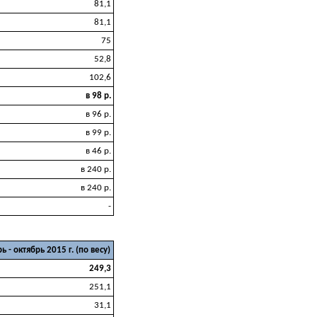
81,1
81,1
75
52,8
102,6
в 98 р.
в 96 р.
в 99 р.
в 46 р.
в 240 р.
в 240 р.
-
ь - октябрь 2015 г. (по весу)
249,3
251,1
31,1