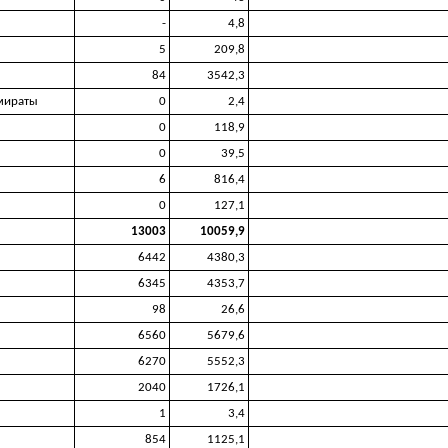
-
4,8
5
209,8
84
3542,3
мираты
0
2,4
0
118,9
0
39,5
6
816,4
0
127,1
13003
10059,9
6442
4380,3
6345
4353,7
98
26,6
6560
5679,6
6270
5552,3
2040
1726,1
1
3,4
854
1125,1