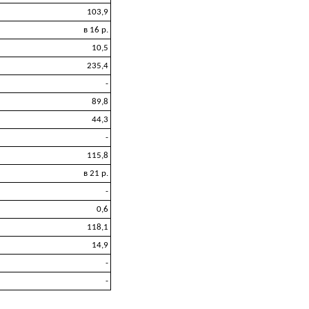
103,9
в 16 р.
10,5
235,4
-
89,8
44,3
-
115,8
в 21 р.
-
0,6
118,1
14,9
-
-