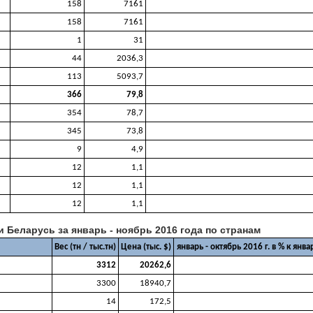
158
7161
158
7161
1
31
44
2036,3
113
5093,7
366
79,8
354
78,7
345
73,8
9
4,9
12
1,1
12
1,1
12
1,1
 Беларусь за январь - ноябрь 2016 года по странам
Вес (тн / тыс.тн)
Цена (тыс. $)
январь - октябрь 2016 г. в % к январ
3312
20262,6
3300
18940,7
14
172,5