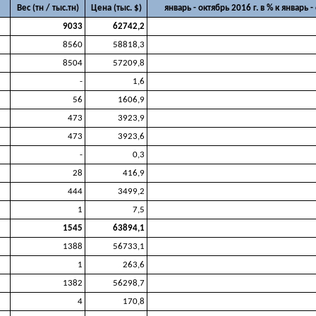
Вес (тн / тыс.тн)
Цена (тыс. $)
январь - октябрь 2016 г. в % к январь -
9033
62742,2
8560
58818,3
8504
57209,8
-
1,6
56
1606,9
473
3923,9
473
3923,6
-
0,3
28
416,9
444
3499,2
1
7,5
1545
63894,1
1388
56733,1
1
263,6
1382
56298,7
4
170,8