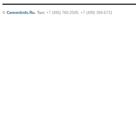
©
Cementinfo.Ru
.
Тел:
+7 (495) 760-2509, +7 (499) 394-6731