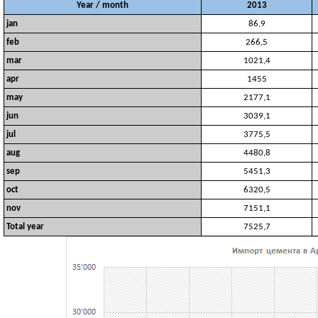
Year / month
2013
jan
86,9
feb
266,5
mar
1021,4
apr
1455
may
2177,1
jun
3039,1
jul
3775,5
aug
4480,8
sep
5451,3
oct
6320,5
nov
7151,1
Total year
7525,7