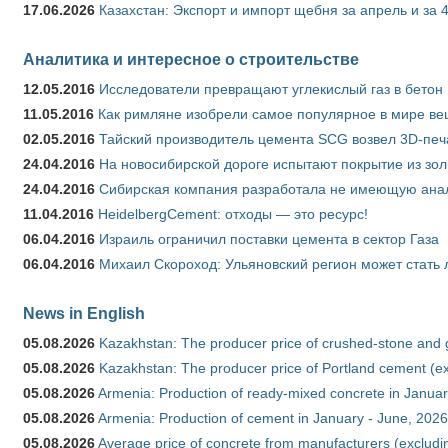
17.06.2026
Казахстан: Экспорт и импорт щебня за апрель и за 
Аналитика и интересное о строительстве
12.05.2016
Исследователи превращают углекислый газ в бетон
11.05.2016
Как римляне изобрели самое популярное в мире ве
02.05.2016
Тайский производитель цемента SCG возвел 3D-печ
24.04.2016
На новосибирской дороге испытают покрытие из зо
24.04.2016
Сибирская компания разработала не имеющую анало
11.04.2016
HeidelbergCement: отходы — это ресурс!
06.04.2016
Израиль ограничил поставки цемента в сектор Газа
06.04.2016
Михаил Скороход: Ульяновский регион может стать 
News in English
05.08.2026
Kazakhstan: The producer price of crushed-stone and 
05.08.2026
Kazakhstan: The producer price of Portland cement (ex
05.08.2026
Armenia: Production of ready-mixed concrete in Januar
05.08.2026
Armenia: Production of cement in January - June, 2026
05.08.2026
Average price of concrete from manufacturers (excludi