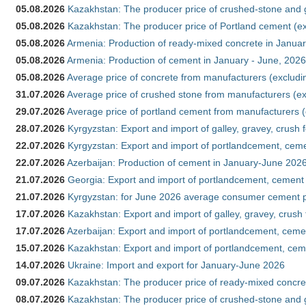
05.08.2026
Kazakhstan: The producer price of crushed-stone and g
05.08.2026
Kazakhstan: The producer price of Portland cement (ex
05.08.2026
Armenia: Production of ready-mixed concrete in Januar
05.08.2026
Armenia: Production of cement in January - June, 2026
05.08.2026
Average price of concrete from manufacturers (excludi
31.07.2026
Average price of crushed stone from manufacturers (e
29.07.2026
Average price of portland cement from manufacturers 
28.07.2026
Kyrgyzstan: Export and import of galley, gravey, crush 
22.07.2026
Kyrgyzstan: Export and import of portlandcement, cemen
22.07.2026
Azerbaijan: Production of cement in January-June 202
21.07.2026
Georgia: Export and import of portlandcement, cement 
21.07.2026
Kyrgyzstan: for June 2026 average consumer cement 
17.07.2026
Kazakhstan: Export and import of galley, gravey, crush
17.07.2026
Azerbaijan: Export and import of portlandcement, cemen
15.07.2026
Kazakhstan: Export and import of portlandcement, cem
14.07.2026
Ukraine: Import and export for January-June 2026
09.07.2026
Kazakhstan: The producer price of ready-mixed concre
08.07.2026
Kazakhstan: The producer price of crushed-stone and 