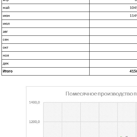
май
104
июн
114
июл
авг
сен
окт
ноя
дек
Итого
415