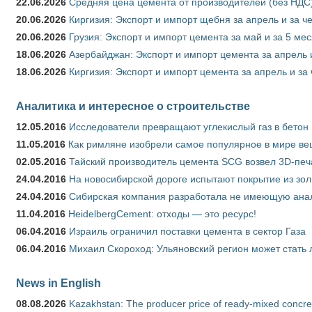
22.06.2026
Средняя цена цемента от производителей (без НДС)
20.06.2026
Киргизия: Экспорт и импорт щебня за апрель и за ч
20.06.2026
Грузия: Экспорт и импорт цемента за май и за 5 ме
18.06.2026
Азербайджан: Экспорт и импорт цемента за апрель 
18.06.2026
Киргизия: Экспорт и импорт цемента за апрель и за
Аналитика и интересное о строительстве
12.05.2016
Исследователи превращают углекислый газ в бетон
11.05.2016
Как римляне изобрели самое популярное в мире ве
02.05.2016
Тайский производитель цемента SCG возвел 3D-печ
24.04.2016
На новосибирской дороге испытают покрытие из зо
24.04.2016
Сибирская компания разработала не имеющую анало
11.04.2016
HeidelbergCement: отходы — это ресурс!
06.04.2016
Израиль ограничил поставки цемента в сектор Газа
06.04.2016
Михаил Скороход: Ульяновский регион может стать 
News in English
08.08.2026
Kazakhstan: The producer price of ready-mixed concret