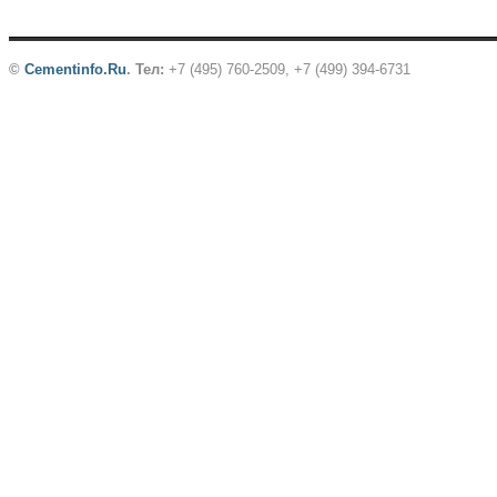
©
Cementinfo.Ru
.
Тел:
+7 (495) 760-2509, +7 (499) 394-6731