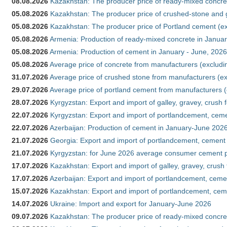
08.08.2026
Kazakhstan: The producer price of ready-mixed concret
05.08.2026
Kazakhstan: The producer price of crushed-stone and g
05.08.2026
Kazakhstan: The producer price of Portland cement (ex
05.08.2026
Armenia: Production of ready-mixed concrete in Januar
05.08.2026
Armenia: Production of cement in January - June, 2026
05.08.2026
Average price of concrete from manufacturers (excludi
31.07.2026
Average price of crushed stone from manufacturers (e
29.07.2026
Average price of portland cement from manufacturers 
28.07.2026
Kyrgyzstan: Export and import of galley, gravey, crush 
22.07.2026
Kyrgyzstan: Export and import of portlandcement, cemen
22.07.2026
Azerbaijan: Production of cement in January-June 202
21.07.2026
Georgia: Export and import of portlandcement, cement 
21.07.2026
Kyrgyzstan: for June 2026 average consumer cement 
17.07.2026
Kazakhstan: Export and import of galley, gravey, crush
17.07.2026
Azerbaijan: Export and import of portlandcement, cemen
15.07.2026
Kazakhstan: Export and import of portlandcement, cem
14.07.2026
Ukraine: Import and export for January-June 2026
09.07.2026
Kazakhstan: The producer price of ready-mixed concre