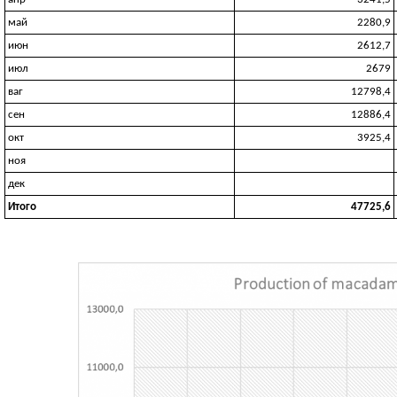
май
2280,9
июн
2612,7
июл
2679
ваг
12798,4
сен
12886,4
окт
3925,4
ноя
дек
Итого
47725,6