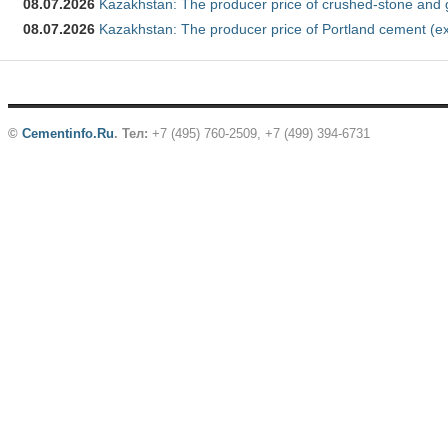
08.07.2026
Kazakhstan: The producer price of crushed-stone and 
08.07.2026
Kazakhstan: The producer price of Portland cement (ex
©
Cementinfo.Ru
.
Тел:
+7 (495) 760-2509, +7 (499) 394-6731