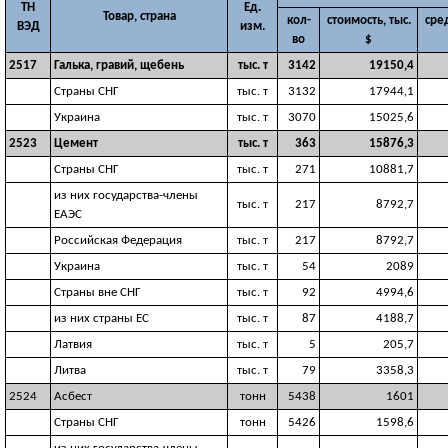
ТН
Ед.
Товар, страна
кол-
стоимость, тыс.
сре
ВЭД
изм.
во
$
2517
Галька, гравий, щебень
тыс. т
3142
19150,4
Страны СНГ
тыс. т
3132
17944,1
Украина
тыс. т
3070
15025,6
2523
Цемент
тыс. т
363
15876,3
Страны СНГ
тыс. т
271
10881,7
из них государства-члены
тыс. т
217
8792,7
ЕАЭС
Российская Федерация
тыс. т
217
8792,7
Украина
тыс. т
54
2089
Страны вне СНГ
тыс. т
92
4994,6
из них страны ЕС
тыс. т
87
4188,7
Латвия
тыс. т
5
205,7
Литва
тыс. т
79
3358,3
2524
Асбест
тонн
5438
1601
Страны СНГ
тонн
5426
1598,6