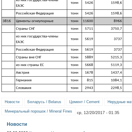
из них государства-члены
тонн
5426
1598,6
ЕАЭС
Российская Федерация
тонн
5426
1598,6
3816
Цементы огнеупорные
тонн
11600
8966
Страны СНГ
тонн
5711
3750,7
из них государства-члены
тонн
5619
3737
ЕАЭС
Российская Федерация
тонн
5619
3737
Страны вне СНГ
тонн
5889
5215,3
из них страны ЕС
тонн
5668
5119,3
Австрия
тонн
1678
1437,4
Германия
тонн
815
1084,1
Словакия
тонн
2943
2298,5
Новости
Беларусь / Belarus
Цемент / Cement
Нерудные мат
Минеральный порошок / Mineral Fines
ср, 12/20/2017 - 01:35
Новости