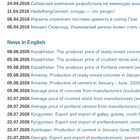
24.04.2016
Сибирская компания разработала не имеющую анало
11.04.2016
HeidelbergCement: отходы — это ресурс!
06.04.2016
Израиль ограничил поставки цемента в сектор Газа
06.04.2016
Михаил Скороход: Ульяновский регион может стать 
News in English
08.08.2026
Kazakhstan: The producer price of ready-mixed concret
05.08.2026
Kazakhstan: The producer price of crushed-stone and g
05.08.2026
Kazakhstan: The producer price of Portland cement (ex
05.08.2026
Armenia: Production of ready-mixed concrete in Januar
05.08.2026
Armenia: Production of cement in January - June, 2026
05.08.2026
Average price of concrete from manufacturers (excludi
31.07.2026
Average price of crushed stone from manufacturers (e
29.07.2026
Average price of portland cement from manufacturers 
28.07.2026
Kyrgyzstan: Export and import of galley, gravey, crush 
22.07.2026
Kyrgyzstan: Export and import of portlandcement, cemen
22.07.2026
Azerbaijan: Production of cement in January-June 202
21.07.2026
Georgia: Export and import of portlandcement, cement 