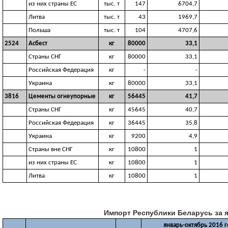
из них страны ЕС
тыс. т
147
6704,7
Литва
тыс. т
43
1969,7
Польша
тыс. т
104
4707,6
2524
Асбест
кг
80000
33,1
Страны СНГ
кг
80000
33,1
Российская Федерация
кг
-
-
Украина
кг
80000
33,1
3816
Цементы огнеупорные
кг
56445
41,7
Страны СНГ
кг
45645
40,7
Российская Федерация
кг
36445
35,8
Украина
кг
9200
4,9
Страны вне СНГ
кг
10800
1
из них страны ЕС
кг
10800
1
Литва
кг
10800
1
Импорт Республики Беларусь за я
январь-октябрь 2016 