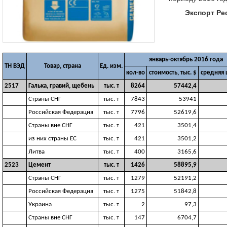
Экспорт Ре
январь-октябрь 2016 года
ТН ВЭД
Товар, страна
Ед. изм.
кол-во
стоимость, тыс. $
средняя 
2517
Галька, гравий, щебень
тыс. т
8264
57442,4
Страны СНГ
тыс. т
7843
53941
Российская Федерация
тыс. т
7796
52619,6
Страны вне СНГ
тыс. т
421
3501,4
из них страны ЕС
тыс. т
421
3501,2
Литва
тыс. т
400
3165,6
2523
Цемент
тыс. т
1426
58895,9
Страны СНГ
тыс. т
1279
52191,2
Российская Федерация
тыс. т
1275
51842,8
Украина
тыс. т
2
97,3
Страны вне СНГ
тыс. т
147
6704,7