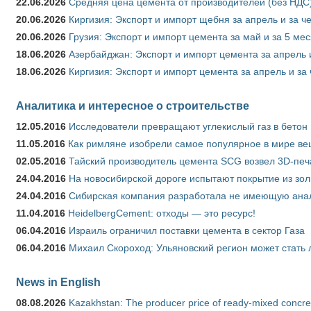
22.06.2026
Средняя цена цемента от производителей (без НДС)
20.06.2026
Киргизия: Экспорт и импорт щебня за апрель и за ч
20.06.2026
Грузия: Экспорт и импорт цемента за май и за 5 ме
18.06.2026
Азербайджан: Экспорт и импорт цемента за апрель 
18.06.2026
Киргизия: Экспорт и импорт цемента за апрель и за
Аналитика и интересное о строительстве
12.05.2016
Исследователи превращают углекислый газ в бетон
11.05.2016
Как римляне изобрели самое популярное в мире ве
02.05.2016
Тайский производитель цемента SCG возвел 3D-печ
24.04.2016
На новосибирской дороге испытают покрытие из зо
24.04.2016
Сибирская компания разработала не имеющую анало
11.04.2016
HeidelbergCement: отходы — это ресурс!
06.04.2016
Израиль ограничил поставки цемента в сектор Газа
06.04.2016
Михаил Скороход: Ульяновский регион может стать 
News in English
08.08.2026
Kazakhstan: The producer price of ready-mixed concret