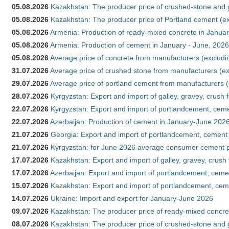
05.08.2026
Kazakhstan: The producer price of crushed-stone and g
05.08.2026
Kazakhstan: The producer price of Portland cement (ex
05.08.2026
Armenia: Production of ready-mixed concrete in Januar
05.08.2026
Armenia: Production of cement in January - June, 2026
05.08.2026
Average price of concrete from manufacturers (excludi
31.07.2026
Average price of crushed stone from manufacturers (e
29.07.2026
Average price of portland cement from manufacturers 
28.07.2026
Kyrgyzstan: Export and import of galley, gravey, crush 
22.07.2026
Kyrgyzstan: Export and import of portlandcement, cemen
22.07.2026
Azerbaijan: Production of cement in January-June 202
21.07.2026
Georgia: Export and import of portlandcement, cement 
21.07.2026
Kyrgyzstan: for June 2026 average consumer cement 
17.07.2026
Kazakhstan: Export and import of galley, gravey, crush
17.07.2026
Azerbaijan: Export and import of portlandcement, cemen
15.07.2026
Kazakhstan: Export and import of portlandcement, cem
14.07.2026
Ukraine: Import and export for January-June 2026
09.07.2026
Kazakhstan: The producer price of ready-mixed concre
08.07.2026
Kazakhstan: The producer price of crushed-stone and 