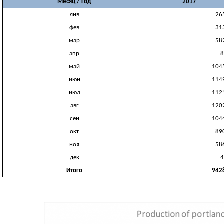
Месяц / Год
2017
янв
26
фев
31
мар
58
апр
8
май
104
июн
114
июл
112
авг
120
сен
104
окт
89
ноя
58
дек
4
Итого
942