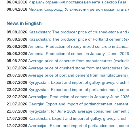
06.04.2016
Израиль ограничил поставки цемента в сектор Газа
06.04.2016
Михаил Скороход: Ульяновский регион может стать 
News in English
05.08.2026
Kazakhstan: The producer price of crushed-stone and 
05.08.2026
Kazakhstan: The producer price of Portland cement (ex
05.08.2026
Armenia: Production of ready-mixed concrete in Januar
05.08.2026
Armenia: Production of cement in January - June, 2026
05.08.2026
Average price of concrete from manufacturers (excludi
31.07.2026
Average price of crushed stone from manufacturers (e
29.07.2026
Average price of portland cement from manufacturers 
28.07.2026
Kyrgyzstan: Export and import of galley, gravey, crush 
22.07.2026
Kyrgyzstan: Export and import of portlandcement, cemen
22.07.2026
Azerbaijan: Production of cement in January-June 202
21.07.2026
Georgia: Export and import of portlandcement, cement 
21.07.2026
Kyrgyzstan: for June 2026 average consumer cement 
17.07.2026
Kazakhstan: Export and import of galley, gravey, crush
17.07.2026
Azerbaijan: Export and import of portlandcement, cemen