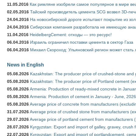
11.05.2016
Как римляне изобрели самое популярное в мире ве
02.05.2016
Тайский производитель цемента SCG возвел 3D-печ
24.04.2016
На новосибирской дороге испытают покрытие из зо
24.04.2016
Сибирская компания разработала не имеющую анало
11.04.2016
HeidelbergCement: отходы — это ресурс!
06.04.2016
Израиль ограничил поставки цемента в сектор Газа
06.04.2016
Михаил Скороход: Ульяновский регион может стать 
News in English
05.08.2026
Kazakhstan: The producer price of crushed-stone and 
05.08.2026
Kazakhstan: The producer price of Portland cement (ex
05.08.2026
Armenia: Production of ready-mixed concrete in Januar
05.08.2026
Armenia: Production of cement in January - June, 2026
05.08.2026
Average price of concrete from manufacturers (excludi
31.07.2026
Average price of crushed stone from manufacturers (e
29.07.2026
Average price of portland cement from manufacturers 
28.07.2026
Kyrgyzstan: Export and import of galley, gravey, crush 
22.07.2026
Kyrgyzstan: Export and import of portlandcement, cemen