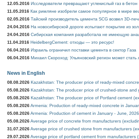
12.05.2016
Исследователи превращают углекислый газ в бетон
11.05.2016
Как римляне изобрели самое популярное в мире ве
02.05.2016
Тайский производитель цемента SCG возвел 3D-печ
24.04.2016
На новосибирской дороге испытают покрытие из зо
24.04.2016
Сибирская компания разработала не имеющую анало
11.04.2016
HeidelbergCement: отходы — это ресурс!
06.04.2016
Израиль ограничил поставки цемента в сектор Газа
06.04.2016
Михаил Скороход: Ульяновский регион может стать 
News in English
08.08.2026
Kazakhstan: The producer price of ready-mixed concret
05.08.2026
Kazakhstan: The producer price of crushed-stone and g
05.08.2026
Kazakhstan: The producer price of Portland cement (ex
05.08.2026
Armenia: Production of ready-mixed concrete in Januar
05.08.2026
Armenia: Production of cement in January - June, 2026
05.08.2026
Average price of concrete from manufacturers (excludi
31.07.2026
Average price of crushed stone from manufacturers (e
29.07.2026
Average price of portland cement from manufacturers 