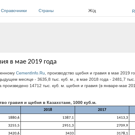
Справочники
Страны
Ж/д
R
вия в мае 2019 года
еденному
CementInfo.Ru
, производство щебня и гравия в мае 2019 г
ыдущем месяце - 3635,8 тыс. куб. м., в мае 2018 года - 2481,7 тыс.
ода произведено 14712 тыс. куб. м. щебня и гравия (в январе-мае 201
во гравия и щебня в Казахстане, 1000 куб.м.
2018
2017
1880,6
1387,1
1413,3
3255,5
2951,3
2709,9
3420,6
3433
3178,1