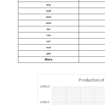
апр
май
июн
июл
ваг
сен
окт
ноя
дек
Итого