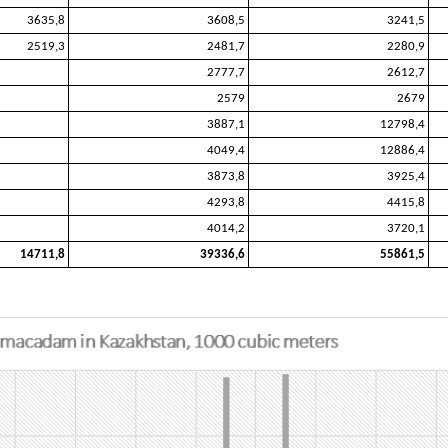
3635,8
3608,5
3241,5
2519,3
2481,7
2280,9
2777,7
2612,7
2579
2679
3887,1
12798,4
4049,4
12886,4
3873,8
3925,4
4293,8
4415,8
4014,2
3720,1
14711,8
39336,6
55861,5