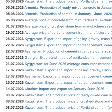
05.08.2026
Kazakhstan: The producer price of Portland cement (ex
05.08.2026
Armenia: Production of ready-mixed concrete in Januar
05.08.2026
Armenia: Production of cement in January - June, 2026
05.08.2026
Average price of concrete from manufacturers (excludi
31.07.2026
Average price of crushed stone from manufacturers (e
29.07.2026
Average price of portland cement from manufacturers 
28.07.2026
Kyrgyzstan: Export and import of galley, gravey, crush 
22.07.2026
Kyrgyzstan: Export and import of portlandcement, cemen
22.07.2026
Azerbaijan: Production of cement in January-June 202
21.07.2026
Georgia: Export and import of portlandcement, cement 
21.07.2026
Kyrgyzstan: for June 2026 average consumer cement 
17.07.2026
Kazakhstan: Export and import of galley, gravey, crush
17.07.2026
Azerbaijan: Export and import of portlandcement, cemen
15.07.2026
Kazakhstan: Export and import of portlandcement, cem
14.07.2026
Ukraine: Import and export for January-June 2026
09.07.2026
Kazakhstan: The producer price of ready-mixed concre
08.07.2026
Kazakhstan: The producer price of crushed-stone and 
08.07.2026
Kazakhstan: The producer price of Portland cement (ex