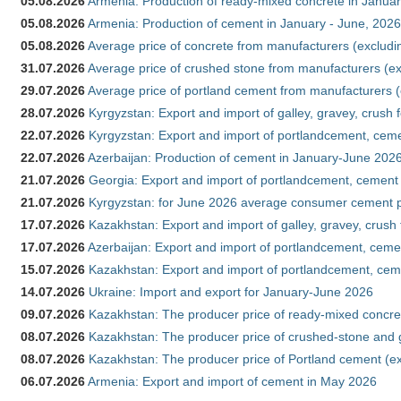
05.08.2026
Armenia: Production of ready-mixed concrete in Januar
05.08.2026
Armenia: Production of cement in January - June, 2026
05.08.2026
Average price of concrete from manufacturers (excludi
31.07.2026
Average price of crushed stone from manufacturers (e
29.07.2026
Average price of portland cement from manufacturers 
28.07.2026
Kyrgyzstan: Export and import of galley, gravey, crush 
22.07.2026
Kyrgyzstan: Export and import of portlandcement, cemen
22.07.2026
Azerbaijan: Production of cement in January-June 202
21.07.2026
Georgia: Export and import of portlandcement, cement 
21.07.2026
Kyrgyzstan: for June 2026 average consumer cement 
17.07.2026
Kazakhstan: Export and import of galley, gravey, crush
17.07.2026
Azerbaijan: Export and import of portlandcement, cemen
15.07.2026
Kazakhstan: Export and import of portlandcement, cem
14.07.2026
Ukraine: Import and export for January-June 2026
09.07.2026
Kazakhstan: The producer price of ready-mixed concre
08.07.2026
Kazakhstan: The producer price of crushed-stone and 
08.07.2026
Kazakhstan: The producer price of Portland cement (ex
06.07.2026
Armenia: Export and import of cement in May 2026