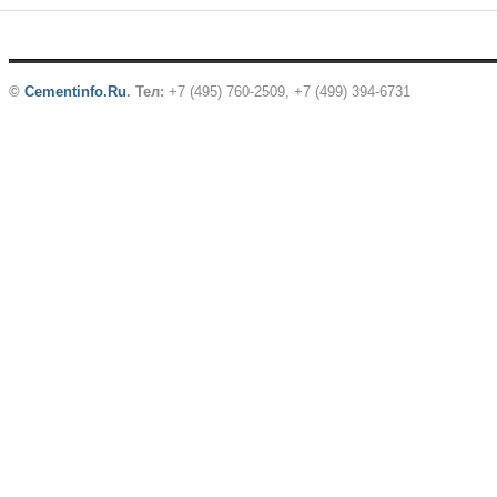
©
Cementinfo.Ru
.
Тел:
+7 (495) 760-2509, +7 (499) 394-6731