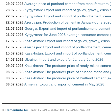
29.07.2026
Average price of portland cement from manufacturers 
28.07.2026
Kyrgyzstan: Export and import of galley, gravey, crush 
22.07.2026
Kyrgyzstan: Export and import of portlandcement, cemen
22.07.2026
Azerbaijan: Production of cement in January-June 202
21.07.2026
Georgia: Export and import of portlandcement, cement 
21.07.2026
Kyrgyzstan: for June 2026 average consumer cement 
17.07.2026
Kazakhstan: Export and import of galley, gravey, crush
17.07.2026
Azerbaijan: Export and import of portlandcement, cemen
15.07.2026
Kazakhstan: Export and import of portlandcement, cem
14.07.2026
Ukraine: Import and export for January-June 2026
09.07.2026
Kazakhstan: The producer price of ready-mixed concre
08.07.2026
Kazakhstan: The producer price of crushed-stone and 
08.07.2026
Kazakhstan: The producer price of Portland cement (ex
06.07.2026
Armenia: Export and import of cement in May 2026
©
Cementinfo.Ru
.
Тел:
+7 (495) 760-2509, +7 (499) 394-6731