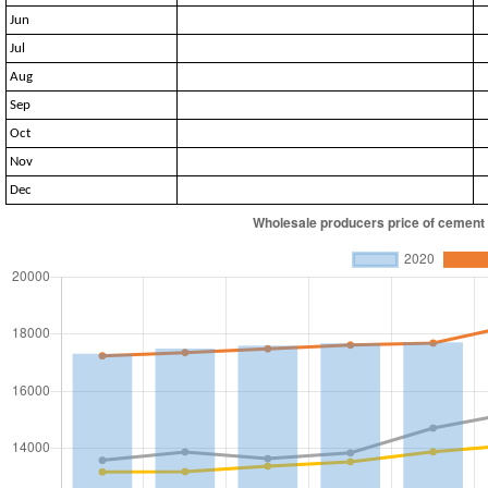
Jun
Jul
Aug
Sep
Oct
Nov
Dec