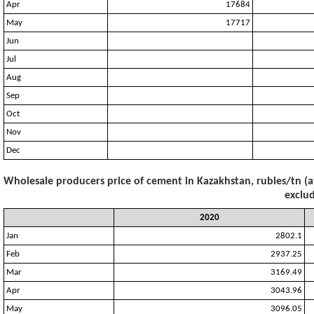
Apr
17684
May
17717
Jun
Jul
Aug
Sep
Oct
Nov
Dec
Wholesale producers price of cement in Kazakhstan, rubles/tn (a
exclud
2020
Jan
2802.1
Feb
2937.25
Mar
3169.49
Apr
3043.96
May
3096.05