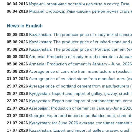
06.04.2016
Израиль ограничил поставки цемента в сектор Газа
06.04.2016
Михаил Скороход: Ульяновский регион может стать 
News in English
08.08.2026
Kazakhstan: The producer price of ready-mixed concret
05.08.2026
Kazakhstan: The producer price of crushed-stone and g
05.08.2026
Kazakhstan: The producer price of Portland cement (ex
05.08.2026
Armenia: Production of ready-mixed concrete in Januar
05.08.2026
Armenia: Production of cement in January - June, 2026
05.08.2026
Average price of concrete from manufacturers (excludi
31.07.2026
Average price of crushed stone from manufacturers (e
29.07.2026
Average price of portland cement from manufacturers 
28.07.2026
Kyrgyzstan: Export and import of galley, gravey, crush 
22.07.2026
Kyrgyzstan: Export and import of portlandcement, cemen
22.07.2026
Azerbaijan: Production of cement in January-June 202
21.07.2026
Georgia: Export and import of portlandcement, cement 
21.07.2026
Kyrgyzstan: for June 2026 average consumer cement 
17.07.2026
Kazakhstan: Export and import of galley, gravey, crush