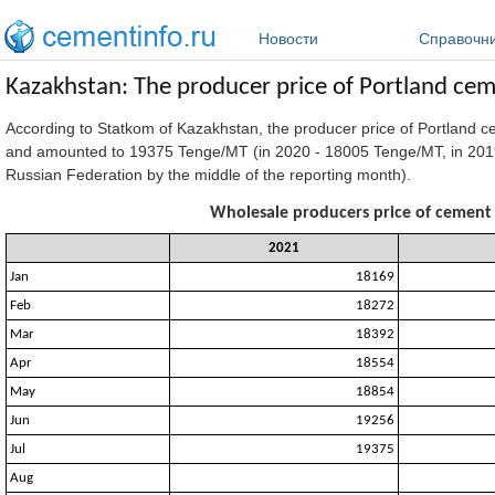
Перейти к основному содержанию
Новости
Справочн
Kazakhstan: The producer price of Portland cem
According to Statkom of Kazakhstan, the producer price of Portland c
and amounted to 19375 Tenge/MT (in 2020 - 18005 Tenge/MT, in 2019 
Russian Federation by the middle of the reporting month).
Wholesale producers price of cement 
2021
Jan
18169
Feb
18272
Mar
18392
Apr
18554
May
18854
Jun
19256
Jul
19375
Aug