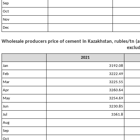
Sep
Oct
Nov
Dec
Wholesale producers price of cement in Kazakhstan, rubles/tn (a
exclud
2021
Jan
3192.08
Feb
3222.49
Mar
3225.55
Apr
3260.64
May
3254.69
Jun
3230.85
Jul
3361.8
Aug
Sep
Oct