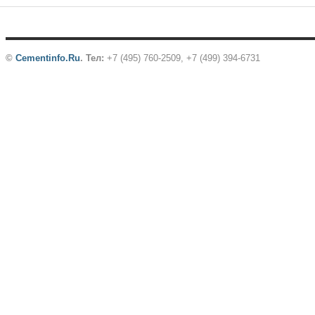
©
Cementinfo.Ru
.
Тел:
+7 (495) 760-2509, +7 (499) 394-6731