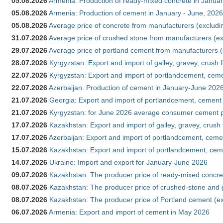
05.08.2026
Armenia: Production of ready-mixed concrete in Januar
05.08.2026
Armenia: Production of cement in January - June, 2026
05.08.2026
Average price of concrete from manufacturers (excludi
31.07.2026
Average price of crushed stone from manufacturers (e
29.07.2026
Average price of portland cement from manufacturers 
28.07.2026
Kyrgyzstan: Export and import of galley, gravey, crush 
22.07.2026
Kyrgyzstan: Export and import of portlandcement, cemen
22.07.2026
Azerbaijan: Production of cement in January-June 202
21.07.2026
Georgia: Export and import of portlandcement, cement 
21.07.2026
Kyrgyzstan: for June 2026 average consumer cement 
17.07.2026
Kazakhstan: Export and import of galley, gravey, crush
17.07.2026
Azerbaijan: Export and import of portlandcement, cemen
15.07.2026
Kazakhstan: Export and import of portlandcement, cem
14.07.2026
Ukraine: Import and export for January-June 2026
09.07.2026
Kazakhstan: The producer price of ready-mixed concre
08.07.2026
Kazakhstan: The producer price of crushed-stone and 
08.07.2026
Kazakhstan: The producer price of Portland cement (ex
06.07.2026
Armenia: Export and import of cement in May 2026