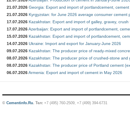
22.07.2026
Azerbaijan: Production of cement in January-June 202
21.07.2026
Georgia: Export and import of portlandcement, cement 
21.07.2026
Kyrgyzstan: for June 2026 average consumer cement 
17.07.2026
Kazakhstan: Export and import of galley, gravey, crush
17.07.2026
Azerbaijan: Export and import of portlandcement, cemen
15.07.2026
Kazakhstan: Export and import of portlandcement, cem
14.07.2026
Ukraine: Import and export for January-June 2026
09.07.2026
Kazakhstan: The producer price of ready-mixed concre
08.07.2026
Kazakhstan: The producer price of crushed-stone and 
08.07.2026
Kazakhstan: The producer price of Portland cement (ex
06.07.2026
Armenia: Export and import of cement in May 2026
©
Cementinfo.Ru
.
Тел:
+7 (495) 760-2509, +7 (499) 394-6731