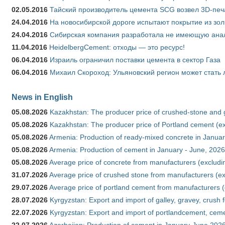
02.05.2016
Тайский производитель цемента SCG возвел 3D-печ
24.04.2016
На новосибирской дороге испытают покрытие из зо
24.04.2016
Сибирская компания разработала не имеющую анало
11.04.2016
HeidelbergCement: отходы — это ресурс!
06.04.2016
Израиль ограничил поставки цемента в сектор Газа
06.04.2016
Михаил Скороход: Ульяновский регион может стать 
News in English
05.08.2026
Kazakhstan: The producer price of crushed-stone and 
05.08.2026
Kazakhstan: The producer price of Portland cement (ex
05.08.2026
Armenia: Production of ready-mixed concrete in Januar
05.08.2026
Armenia: Production of cement in January - June, 2026
05.08.2026
Average price of concrete from manufacturers (excludi
31.07.2026
Average price of crushed stone from manufacturers (e
29.07.2026
Average price of portland cement from manufacturers 
28.07.2026
Kyrgyzstan: Export and import of galley, gravey, crush 
22.07.2026
Kyrgyzstan: Export and import of portlandcement, cemen