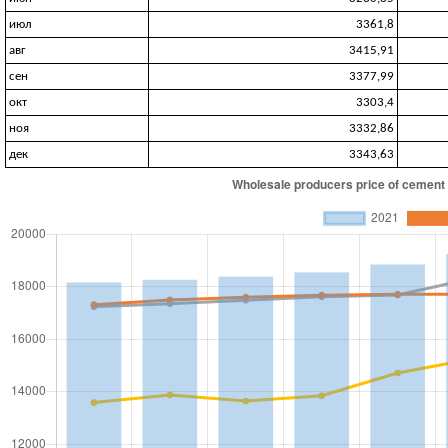
июл
3361,8
авг
3415,91
сен
3377,99
окт
3303,4
ноя
3332,86
дек
3343,63