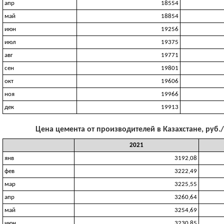
апр
18554
май
18854
июн
19256
июл
19375
авг
19771
сен
19801
окт
19606
ноя
19966
дек
19913
Цена цемента от производителей в Казахстане, руб./
2021
янв
3192,08
фев
3222,49
мар
3225,55
апр
3260,64
май
3254,69
июн
3230,85