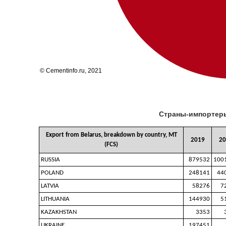
Страны-импортеры 
Export from Belarus, breakdown by country, MT
2019
20
(FCS)
RUSSIA
879532
100
POLAND
248141
44
LATVIA
58276
7
LITHUANIA
144930
5
KAZAKHSTAN
3353
UKRAINE
197451