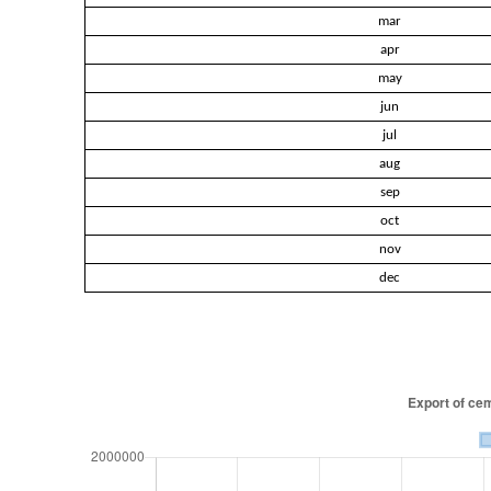
mar
apr
may
jun
jul
aug
sep
oct
nov
dec