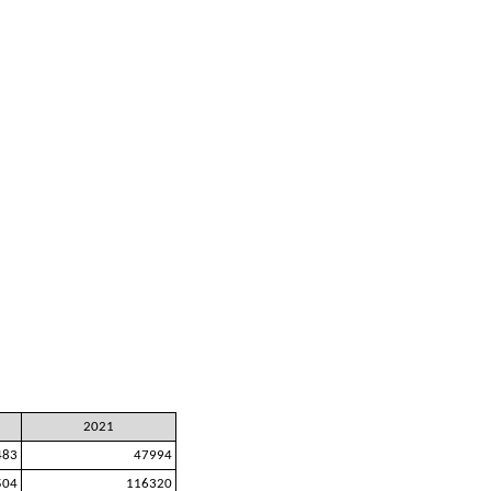
2021
483
47994
504
116320