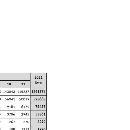
2021
Total
10
11
8
143043
115237
1261378
3
56941
50019
523883
1
9181
6179
76457
5
3706
2945
59361
7
267
270
3292
4
198
1317
1770