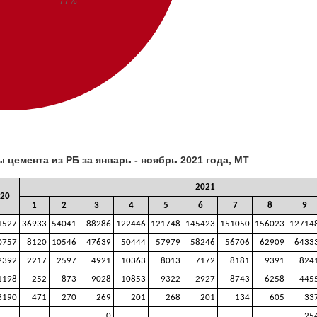
цемента из РБ за январь - ноябрь 2021 года, МТ
2021
20
1
2
3
4
5
6
7
8
9
1527
36933
54041
88286
122446
121748
145423
151050
156023
12714
0757
8120
10546
47639
50444
57979
58246
56706
62909
6433
2392
2217
2597
4921
10363
8013
7172
8181
9391
824
1198
252
873
9028
10853
9322
2927
8743
6258
445
3190
471
270
269
201
268
201
134
605
33
0
25