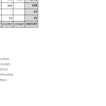
9
349
978
57
22
22
7
213707
175967
1927197