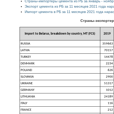
Страны-импортеры цемента из РБ за январь - ноябр
Экспорт цемента из РБ за 11 месяцев 2021 года на
Импорт цемента в РБ за 11 месяцев 2021 года нар
Страны-экспортеры
Import to Belarus, breakdown by country, MT (FCS)
2019
RUSSIA
359663
LATVIA
70157
TURKEY
14478
DENMARK
2234
POLAND
626
SLOVAKIA
2900
UKRAINE
51317
GERMANY
1012
LITHUANIA
24189
ITALY
116
FRANCE
212