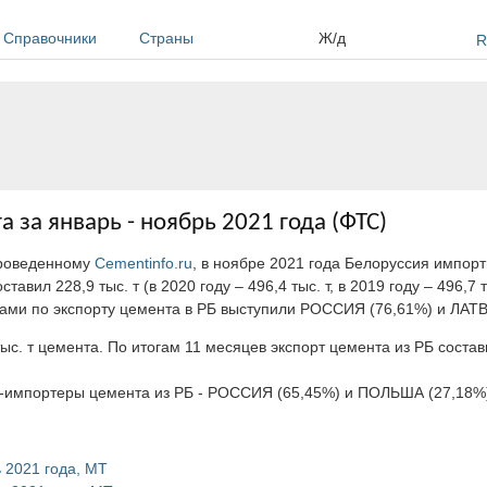
Справочники
Страны
Ж/д
R
 за январь - ноябрь 2021 года (ФТС)
проведенному
Cementinfo.ru
, в ноябре 2021 года Белоруссия импорт
вил 228,9 тыс. т (в 2020 году – 496,4 тыс. т, в 2019 году – 496,7 т
нами по экспорту цемента в РБ выступили РОССИЯ (76,61%) и ЛАТ
с. т цемента. По итогам 11 месяцев экспорт цемента из РБ состави
ны-импортеры цемента из РБ - РОССИЯ (65,45%) и ПОЛЬША (27,18%
 2021 года, МТ