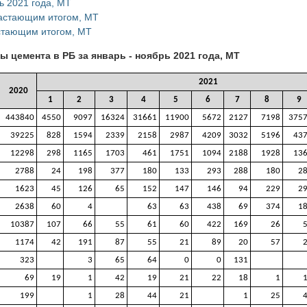
ь 2021 года, МТ
растающим итогом, МТ
астающим итогом, МТ
 цемента в РБ за январь - ноябрь 2021 года, МТ
2021
2020
1
2
3
4
5
6
7
8
9
443840
4550
9097
16324
31661
11900
5672
2127
7198
375
39225
828
1594
2339
2158
2987
4209
3032
5196
43
12298
298
1165
1703
461
1751
1094
2188
1928
13
2788
24
198
377
180
133
293
288
180
2
1623
45
126
65
152
147
146
94
229
2
2638
60
4
63
63
438
69
374
1
10387
107
66
55
61
60
422
169
26
1174
42
191
87
55
21
89
20
57
323
3
65
64
0
0
131
69
19
1
42
19
21
22
18
1
199
1
28
44
21
1
25