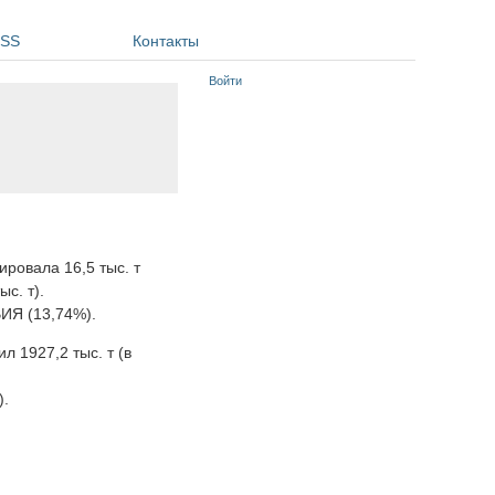
SS
Контакты
Войти
ировала 16,5 тыс. т
ыс. т).
ВИЯ (13,74%).
л 1927,2 тыс. т (в
).