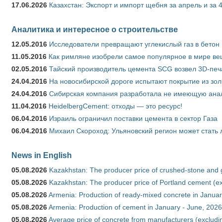
17.06.2026
Казахстан: Экспорт и импорт щебня за апрель и за 
Аналитика и интересное о строительстве
12.05.2016
Исследователи превращают углекислый газ в бетон
11.05.2016
Как римляне изобрели самое популярное в мире ве
02.05.2016
Тайский производитель цемента SCG возвел 3D-печ
24.04.2016
На новосибирской дороге испытают покрытие из зо
24.04.2016
Сибирская компания разработала не имеющую анало
11.04.2016
HeidelbergCement: отходы — это ресурс!
06.04.2016
Израиль ограничил поставки цемента в сектор Газа
06.04.2016
Михаил Скороход: Ульяновский регион может стать 
News in English
05.08.2026
Kazakhstan: The producer price of crushed-stone and 
05.08.2026
Kazakhstan: The producer price of Portland cement (ex
05.08.2026
Armenia: Production of ready-mixed concrete in Januar
05.08.2026
Armenia: Production of cement in January - June, 2026
05.08.2026
Average price of concrete from manufacturers (excludi