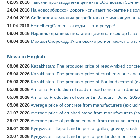
02.05.2016
Тайский производитель цемента SCG возвел 3D-печ
24.04.2016
На новосибирской дороге испытают покрытие из зо
24.04.2016
Сибирская компания разработала не имеющую анало
11.04.2016
HeidelbergCement: отходы — это ресурс!
06.04.2016
Израиль ограничил поставки цемента в сектор Газа
06.04.2016
Михаил Скороход: Ульяновский регион может стать 
News in English
08.08.2026
Kazakhstan: The producer price of ready-mixed concret
05.08.2026
Kazakhstan: The producer price of crushed-stone and g
05.08.2026
Kazakhstan: The producer price of Portland cement (ex
05.08.2026
Armenia: Production of ready-mixed concrete in Januar
05.08.2026
Armenia: Production of cement in January - June, 2026
05.08.2026
Average price of concrete from manufacturers (excludi
31.07.2026
Average price of crushed stone from manufacturers (e
29.07.2026
Average price of portland cement from manufacturers 
28.07.2026
Kyrgyzstan: Export and import of galley, gravey, crush 
22.07.2026
Kyrgyzstan: Export and import of portlandcement, cemen