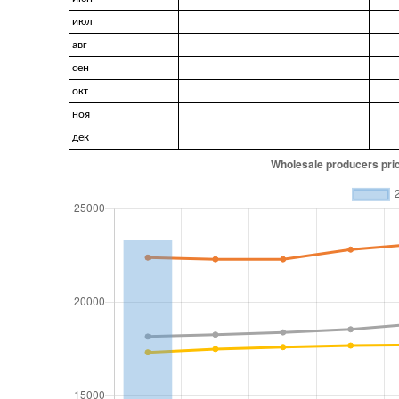
июл
авг
сен
окт
ноя
дек