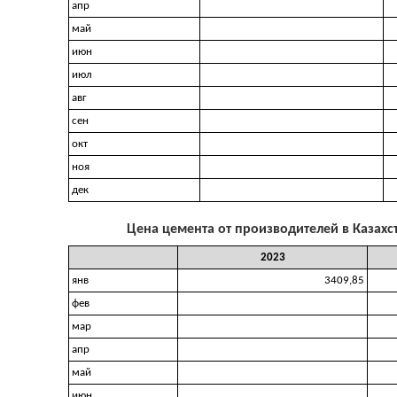
апр
май
июн
июл
авг
сен
окт
ноя
дек
Цена цемента от производителей в Казахст
2023
янв
3409,85
фев
мар
апр
май
июн