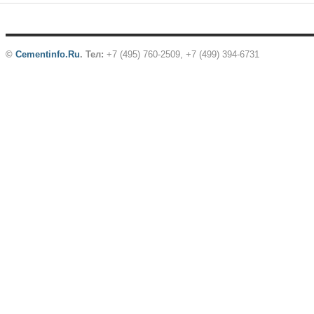
©
Cementinfo.Ru
.
Тел:
+7 (495) 760-2509, +7 (499) 394-6731