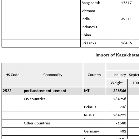
Bangladesh
17317
Vietnam
India
39511
Indonesia
China
Sri Lanka
16436
Import of Kazakhsta
HS Code
Commodity
Country
January - Sept
Weight
100
2523
portlandcement, cement
MT
336546
CIS countries
264958
Belarus
736
Russia
264222
Other Countries
71588
Germany
402