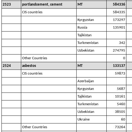
2523
portlandcement, cement
MT
584336
CIS countries
584335
Kyrgyzstan
173297
Russia
135901
Tajikistan
Turkmenistan
342
Uzbekistan
274795
Other Countries
0
2524
asbestos
MT
133137
CIS countries
59873
Azerbaijan
Kyrgyzstan
5687
Tajikistan
10161
Turkmenistan
5460
Uzbekistan
38505
Ukraine
60
Other Countries
73264